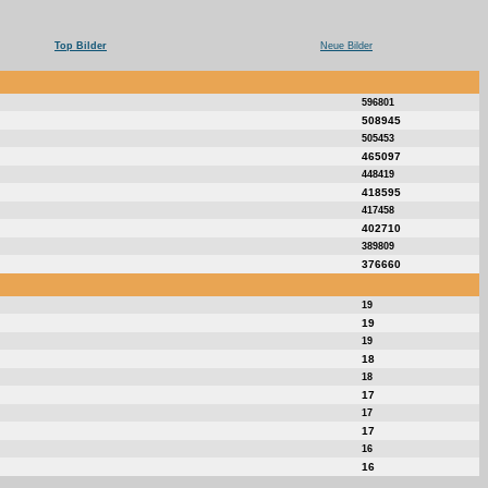
Top Bilder
Neue Bilder
596801
508945
505453
465097
448419
418595
417458
402710
389809
376660
19
19
19
18
18
17
17
17
16
16