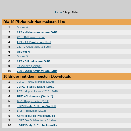
Home
/ Top Bilder
Die 10 Bilder mit den meisten Hits
1
Sticker 6
2
229 - Wabenmuster am Griff
3
228 - Griff ohne Zierrat
4
231 - 13 Punkte am Griff
5
230 - 2 Querstriche am Griff
6
Sticker 4
7
Sticker 5
8
227 - 8 Punkte am Griff
9
.Rückseite (Beispiel)
10
229 - Wabenmuster am Griff
10 Bilder mit den meisten Downloads
1
. BPZ - Funny Monkies (2016)
2
. BPZ - Happy Bears (2016)
3
BPZ - Happy Easter (2015 - 2016)
4
BPZ - Christmas (Serie 2)
5
BPZ- Happy Easter (2014)
6
. BPZ Eddy & Co. im Weltall
7
BPZ - Halloween (2015)
8
Comicfiguren Preiskatalog
9
. BPZ Die Schlümpfe - 40 Jahre
10
. BPZ Eddy & Co. in Amerika