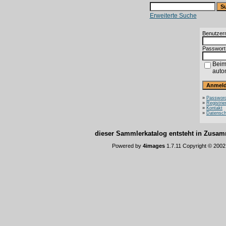
Erweiterte Suche
Benutzer
Passwort
Beim
auto
»
Password
»
Registrie
»
Kontakt
»
Datensch
dieser Sammlerkatalog entsteht in Zus
Powered by
4images
1.7.11 Copyright © 200