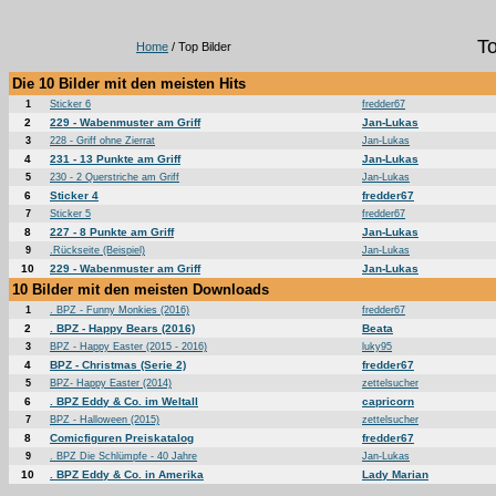
To
Home
/ Top Bilder
Die 10 Bilder mit den meisten Hits
1
Sticker 6
fredder67
2
229 - Wabenmuster am Griff
Jan-Lukas
3
228 - Griff ohne Zierrat
Jan-Lukas
4
231 - 13 Punkte am Griff
Jan-Lukas
5
230 - 2 Querstriche am Griff
Jan-Lukas
6
Sticker 4
fredder67
7
Sticker 5
fredder67
8
227 - 8 Punkte am Griff
Jan-Lukas
9
.Rückseite (Beispiel)
Jan-Lukas
10
229 - Wabenmuster am Griff
Jan-Lukas
10 Bilder mit den meisten Downloads
1
. BPZ - Funny Monkies (2016)
fredder67
2
. BPZ - Happy Bears (2016)
Beata
3
BPZ - Happy Easter (2015 - 2016)
luky95
4
BPZ - Christmas (Serie 2)
fredder67
5
BPZ- Happy Easter (2014)
zettelsucher
6
. BPZ Eddy & Co. im Weltall
capricorn
7
BPZ - Halloween (2015)
zettelsucher
8
Comicfiguren Preiskatalog
fredder67
9
. BPZ Die Schlümpfe - 40 Jahre
Jan-Lukas
10
. BPZ Eddy & Co. in Amerika
Lady Marian