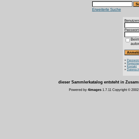
Erweiterte Suche
Benutzer
Passwort
Beim
auto
»
Password
»
Registrie
»
Kontakt
»
Datensch
dieser Sammlerkatalog entsteht in Zus
Powered by
4images
1.7.11 Copyright © 200