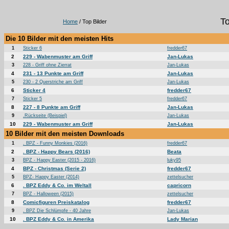
To
Home
/ Top Bilder
Die 10 Bilder mit den meisten Hits
1
Sticker 6
fredder67
2
229 - Wabenmuster am Griff
Jan-Lukas
3
228 - Griff ohne Zierrat
Jan-Lukas
4
231 - 13 Punkte am Griff
Jan-Lukas
5
230 - 2 Querstriche am Griff
Jan-Lukas
6
Sticker 4
fredder67
7
Sticker 5
fredder67
8
227 - 8 Punkte am Griff
Jan-Lukas
9
.Rückseite (Beispiel)
Jan-Lukas
10
229 - Wabenmuster am Griff
Jan-Lukas
10 Bilder mit den meisten Downloads
1
. BPZ - Funny Monkies (2016)
fredder67
2
. BPZ - Happy Bears (2016)
Beata
3
BPZ - Happy Easter (2015 - 2016)
luky95
4
BPZ - Christmas (Serie 2)
fredder67
5
BPZ- Happy Easter (2014)
zettelsucher
6
. BPZ Eddy & Co. im Weltall
capricorn
7
BPZ - Halloween (2015)
zettelsucher
8
Comicfiguren Preiskatalog
fredder67
9
. BPZ Die Schlümpfe - 40 Jahre
Jan-Lukas
10
. BPZ Eddy & Co. in Amerika
Lady Marian