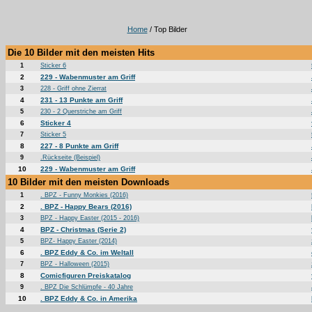
Home
/ Top Bilder
Die 10 Bilder mit den meisten Hits
1
Sticker 6
2
229 - Wabenmuster am Griff
3
228 - Griff ohne Zierrat
4
231 - 13 Punkte am Griff
5
230 - 2 Querstriche am Griff
6
Sticker 4
7
Sticker 5
8
227 - 8 Punkte am Griff
9
.Rückseite (Beispiel)
10
229 - Wabenmuster am Griff
10 Bilder mit den meisten Downloads
1
. BPZ - Funny Monkies (2016)
2
. BPZ - Happy Bears (2016)
3
BPZ - Happy Easter (2015 - 2016)
4
BPZ - Christmas (Serie 2)
5
BPZ- Happy Easter (2014)
6
. BPZ Eddy & Co. im Weltall
7
BPZ - Halloween (2015)
8
Comicfiguren Preiskatalog
9
. BPZ Die Schlümpfe - 40 Jahre
10
. BPZ Eddy & Co. in Amerika