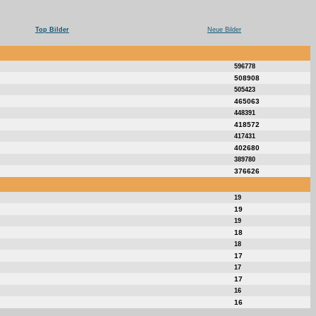
Top Bilder
Neue Bilder
596778
508908
505423
465063
448391
418572
417431
402680
389780
376626
19
19
19
18
18
17
17
17
16
16