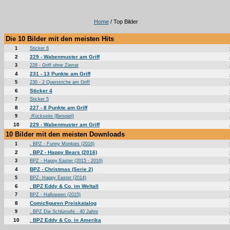
Home
/ Top Bilder
Die 10 Bilder mit den meisten Hits
1
Sticker 6
2
229 - Wabenmuster am Griff
3
228 - Griff ohne Zierrat
4
231 - 13 Punkte am Griff
5
230 - 2 Querstriche am Griff
6
Sticker 4
7
Sticker 5
8
227 - 8 Punkte am Griff
9
.Rückseite (Beispiel)
10
229 - Wabenmuster am Griff
10 Bilder mit den meisten Downloads
1
. BPZ - Funny Monkies (2016)
2
. BPZ - Happy Bears (2016)
3
BPZ - Happy Easter (2015 - 2016)
4
BPZ - Christmas (Serie 2)
5
BPZ- Happy Easter (2014)
6
. BPZ Eddy & Co. im Weltall
7
BPZ - Halloween (2015)
8
Comicfiguren Preiskatalog
9
. BPZ Die Schlümpfe - 40 Jahre
10
. BPZ Eddy & Co. in Amerika