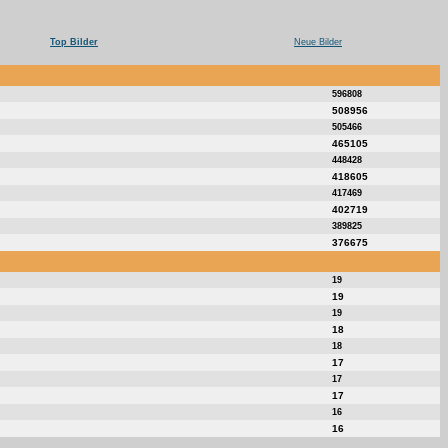
Top Bilder
Neue Bilder
596808
508956
505466
465105
448428
418605
417469
402719
389825
376675
19
19
19
18
18
17
17
17
16
16