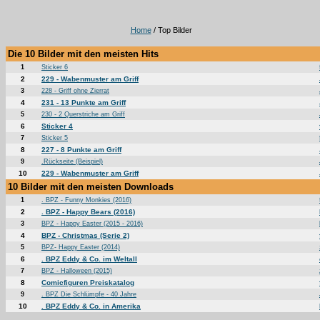
Home
/ Top Bilder
Die 10 Bilder mit den meisten Hits
1
Sticker 6
2
229 - Wabenmuster am Griff
3
228 - Griff ohne Zierrat
4
231 - 13 Punkte am Griff
5
230 - 2 Querstriche am Griff
6
Sticker 4
7
Sticker 5
8
227 - 8 Punkte am Griff
9
.Rückseite (Beispiel)
10
229 - Wabenmuster am Griff
10 Bilder mit den meisten Downloads
1
. BPZ - Funny Monkies (2016)
2
. BPZ - Happy Bears (2016)
3
BPZ - Happy Easter (2015 - 2016)
4
BPZ - Christmas (Serie 2)
5
BPZ- Happy Easter (2014)
6
. BPZ Eddy & Co. im Weltall
7
BPZ - Halloween (2015)
8
Comicfiguren Preiskatalog
9
. BPZ Die Schlümpfe - 40 Jahre
10
. BPZ Eddy & Co. in Amerika