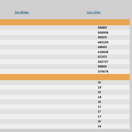
Top Bilder
Neue Bilder
596809
508958
505470
465109
448433
418608
417472
402727
389830
376678
19
19
19
18
18
17
17
17
16
16