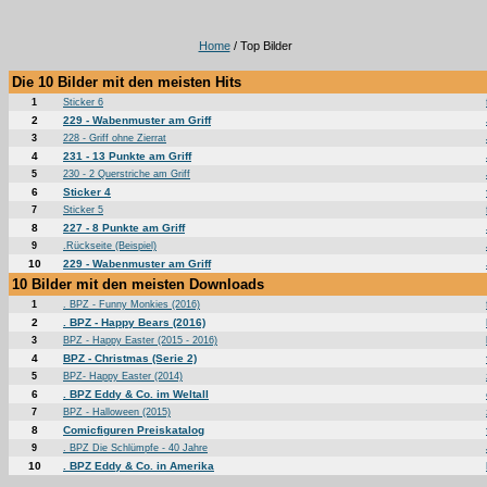
Home
/ Top Bilder
Die 10 Bilder mit den meisten Hits
1
Sticker 6
2
229 - Wabenmuster am Griff
3
228 - Griff ohne Zierrat
4
231 - 13 Punkte am Griff
5
230 - 2 Querstriche am Griff
6
Sticker 4
7
Sticker 5
8
227 - 8 Punkte am Griff
9
.Rückseite (Beispiel)
10
229 - Wabenmuster am Griff
10 Bilder mit den meisten Downloads
1
. BPZ - Funny Monkies (2016)
2
. BPZ - Happy Bears (2016)
3
BPZ - Happy Easter (2015 - 2016)
4
BPZ - Christmas (Serie 2)
5
BPZ- Happy Easter (2014)
6
. BPZ Eddy & Co. im Weltall
7
BPZ - Halloween (2015)
8
Comicfiguren Preiskatalog
9
. BPZ Die Schlümpfe - 40 Jahre
10
. BPZ Eddy & Co. in Amerika