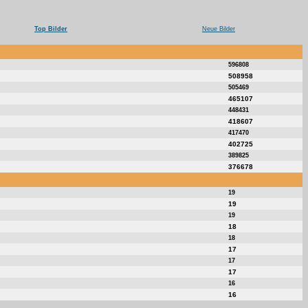
Top Bilder
Neue Bilder
596808
508958
505469
465107
448431
418607
417470
402725
389825
376678
19
19
19
18
18
17
17
17
16
16