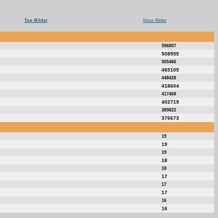
Top Bilder
Neue Bilder
596807
508955
505466
465105
448428
418604
417468
402719
389822
376673
19
19
19
18
18
17
17
17
16
16