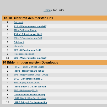
Home
/ Top Bilder
Die 10 Bilder mit den meisten Hits
1
Sticker 6
2
229 - Wabenmuster am Griff
3
228 - Griff ohne Zierrat
4
231 - 13 Punkte am Griff
5
230 - 2 Querstriche am Griff
6
Sticker 4
7
Sticker 5
8
227 - 8 Punkte am Griff
9
.Rückseite (Beispiel)
10
229 - Wabenmuster am Griff
10 Bilder mit den meisten Downloads
1
. BPZ - Funny Monkies (2016)
2
. BPZ - Happy Bears (2016)
3
BPZ - Happy Easter (2015 - 2016)
4
BPZ - Christmas (Serie 2)
5
BPZ- Happy Easter (2014)
6
. BPZ Eddy & Co. im Weltall
7
BPZ - Halloween (2015)
8
Comicfiguren Preiskatalog
9
. BPZ Die Schlümpfe - 40 Jahre
10
. BPZ Eddy & Co. in Amerika