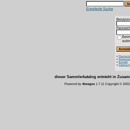
Erweiterte Suche
Benutzer
Passwort
Beim
auto
»
Password
»
Registrie
»
Kontakt
»
Datensch
dieser Sammlerkatalog entsteht in Zus
Powered by
4images
1.7.11 Copyright © 200