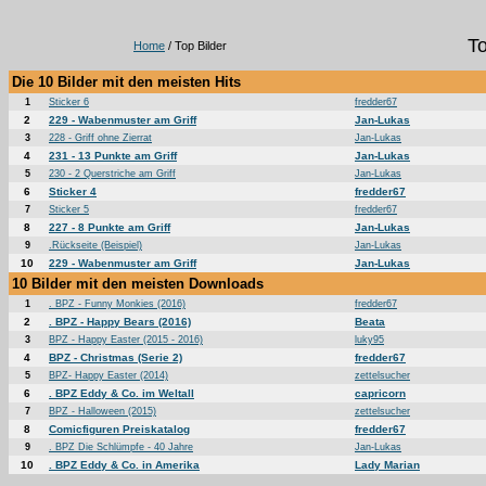
To
Home
/ Top Bilder
Die 10 Bilder mit den meisten Hits
1
Sticker 6
fredder67
2
229 - Wabenmuster am Griff
Jan-Lukas
3
228 - Griff ohne Zierrat
Jan-Lukas
4
231 - 13 Punkte am Griff
Jan-Lukas
5
230 - 2 Querstriche am Griff
Jan-Lukas
6
Sticker 4
fredder67
7
Sticker 5
fredder67
8
227 - 8 Punkte am Griff
Jan-Lukas
9
.Rückseite (Beispiel)
Jan-Lukas
10
229 - Wabenmuster am Griff
Jan-Lukas
10 Bilder mit den meisten Downloads
1
. BPZ - Funny Monkies (2016)
fredder67
2
. BPZ - Happy Bears (2016)
Beata
3
BPZ - Happy Easter (2015 - 2016)
luky95
4
BPZ - Christmas (Serie 2)
fredder67
5
BPZ- Happy Easter (2014)
zettelsucher
6
. BPZ Eddy & Co. im Weltall
capricorn
7
BPZ - Halloween (2015)
zettelsucher
8
Comicfiguren Preiskatalog
fredder67
9
. BPZ Die Schlümpfe - 40 Jahre
Jan-Lukas
10
. BPZ Eddy & Co. in Amerika
Lady Marian