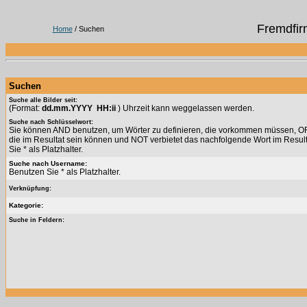
Fremdfir
Home
/ Suchen
Suchen
Suche alle Bilder seit:
(Format:
dd.mm.YYYY HH:ii
) Uhrzeit kann weggelassen werden.
Suche nach Schlüsselwort:
Sie können AND benutzen, um Wörter zu definieren, die vorkommen müssen, OR 
die im Resultat sein können und NOT verbietet das nachfolgende Wort im Resul
Sie * als Platzhalter.
Suche nach Username:
Benutzen Sie * als Platzhalter.
Verknüpfung:
Kategorie:
Suche in Feldern: