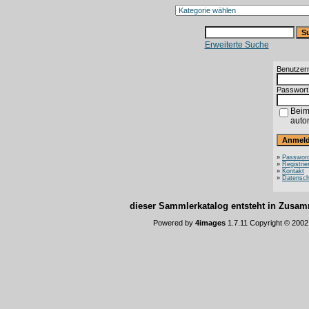
Erweiterte Suche
Benutzer
Passwort
Beim
auto
»
Password
»
Registrie
»
Kontakt
»
Datensch
dieser Sammlerkatalog entsteht in Zus
Powered by
4images
1.7.11 Copyright © 200