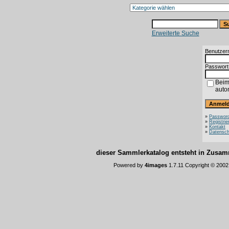
Erweiterte Suche
Benutzer
Passwort
Beim
auto
»
Password
»
Registrie
»
Kontakt
»
Datensch
dieser Sammlerkatalog entsteht in Zus
Powered by
4images
1.7.11 Copyright © 200