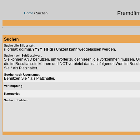
Fremdfir
Home
/ Suchen
Suchen
Suche alle Bilder seit:
(Format:
dd.mm.YYYY HH:ii
) Uhrzeit kann weggelassen werden.
Suche nach Schlüsselwort:
Sie können AND benutzen, um Wörter zu definieren, die vorkommen müssen, OR 
die im Resultat sein können und NOT verbietet das nachfolgende Wort im Resul
Sie * als Platzhalter.
Suche nach Username:
Benutzen Sie * als Platzhalter.
Verknüpfung:
Kategorie:
Suche in Feldern: