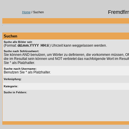
Fremdfir
Home
/ Suchen
Suchen
Suche alle Bilder seit:
(Format:
dd.mm.YYYY HH:ii
) Uhrzeit kann weggelassen werden.
Suche nach Schlüsselwort:
Sie können AND benutzen, um Wörter zu definieren, die vorkommen müssen, OR 
die im Resultat sein können und NOT verbietet das nachfolgende Wort im Resul
Sie * als Platzhalter.
Suche nach Username:
Benutzen Sie * als Platzhalter.
Verknüpfung:
Kategorie:
Suche in Feldern: