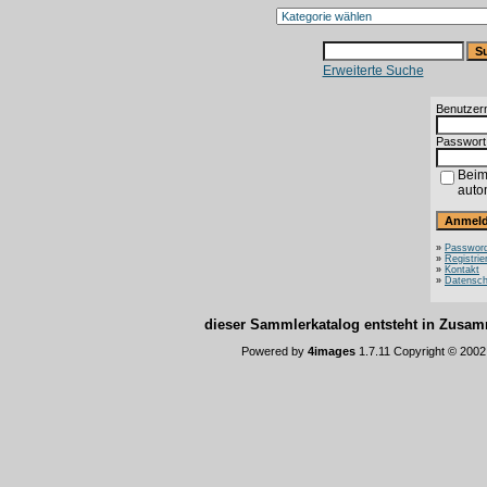
Erweiterte Suche
Benutzer
Passwort
Beim
auto
»
Password
»
Registrie
»
Kontakt
»
Datensch
dieser Sammlerkatalog entsteht in Zus
Powered by
4images
1.7.11 Copyright © 200