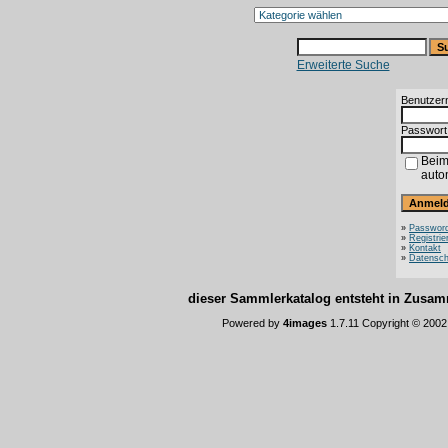
Erweiterte Suche
Benutzer
Passwort
Beim
auto
»
Password
»
Registrie
»
Kontakt
»
Datensch
dieser Sammlerkatalog entsteht in Zus
Powered by
4images
1.7.11 Copyright © 200