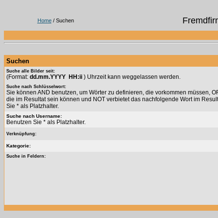
Fremdfir
Home
/ Suchen
Suchen
Suche alle Bilder seit:
(Format:
dd.mm.YYYY HH:ii
) Uhrzeit kann weggelassen werden.
Suche nach Schlüsselwort:
Sie können AND benutzen, um Wörter zu definieren, die vorkommen müssen, OR 
die im Resultat sein können und NOT verbietet das nachfolgende Wort im Resul
Sie * als Platzhalter.
Suche nach Username:
Benutzen Sie * als Platzhalter.
Verknüpfung:
Kategorie:
Suche in Feldern: