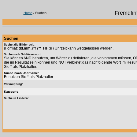
Fremdfir
Home
/ Suchen
Suchen
Suche alle Bilder seit:
(Format:
dd.mm.YYYY HH:ii
) Uhrzeit kann weggelassen werden.
Suche nach Schlüsselwort:
Sie können AND benutzen, um Wörter zu definieren, die vorkommen müssen, OR 
die im Resultat sein können und NOT verbietet das nachfolgende Wort im Resul
Sie * als Platzhalter.
Suche nach Username:
Benutzen Sie * als Platzhalter.
Verknüpfung:
Kategorie:
Suche in Feldern: