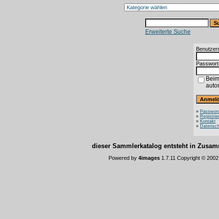
Erweiterte Suche
Benutzer
Passwort
Beim
auto
»
Password
»
Registrie
»
Kontakt
»
Datensch
dieser Sammlerkatalog entsteht in Zus
Powered by
4images
1.7.11 Copyright © 200