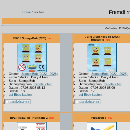
Fremdfir
Home
/ Suchen
Gefunden: 12 Bild(er)
. BPZ 3 SpongeBob (2026) -
. BPZ 3 SpongeBob (2026)
neu
Rückseite
neu
Ordner :
SpongeBob (2022 - 2026)
Ordner :
SpongeBob (2022 - 2026)
Firma / Marke : Dairy 4 Fun
Firma / Marke : Dairy 4 Fun
Serie : SpongeBob
Serie : SpongeBob
Hinzugefügt von :
zettelsucher
Hinzugefügt von :
zettelsucher
Datum : 07.08.2026 05:13
Datum : 07.08.2026 05:09
Bildhits : 13
Bildhits : 17
auf Ebay kaufen!
auf Ebay kaufen!
BPZ Peppa Pig - Rückseite 2
neu
Flugzeug 7
neu