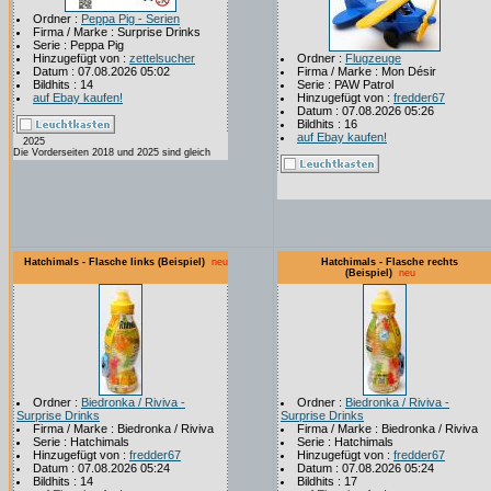
Ordner :
Peppa Pig - Serien
Firma / Marke : Surprise Drinks
Serie : Peppa Pig
Hinzugefügt von :
zettelsucher
Ordner :
Flugzeuge
Datum : 07.08.2026 05:02
Firma / Marke : Mon Désir
Bildhits : 14
Serie : PAW Patrol
auf Ebay kaufen!
Hinzugefügt von :
fredder67
Datum : 07.08.2026 05:26
Bildhits : 16
auf Ebay kaufen!
2025
Die Vorderseiten 2018 und 2025 sind gleich
Hatchimals - Flasche links (Beispiel)
neu
Hatchimals - Flasche rechts
(Beispiel)
neu
Ordner :
Biedronka / Riviva -
Ordner :
Biedronka / Riviva -
Surprise Drinks
Surprise Drinks
Firma / Marke : Biedronka / Riviva
Firma / Marke : Biedronka / Riviva
Serie : Hatchimals
Serie : Hatchimals
Hinzugefügt von :
fredder67
Hinzugefügt von :
fredder67
Datum : 07.08.2026 05:24
Datum : 07.08.2026 05:24
Bildhits : 14
Bildhits : 17