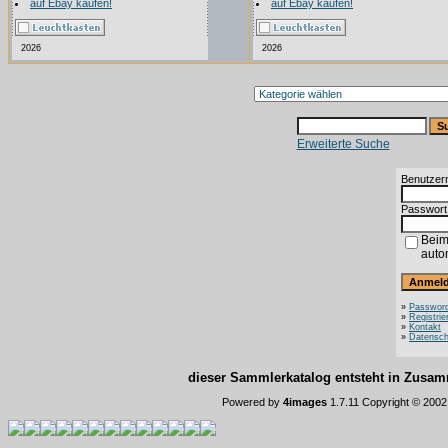
auf Ebay kaufen!
auf Ebay kaufen!
2026
2026
Erweiterte Suche
Benutzer
Passwort
Beim
auto
»
Password
»
Registrie
»
Kontakt
»
Datensch
dieser Sammlerkatalog entsteht in Zus
Powered by
4images
1.7.11 Copyright © 200