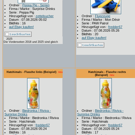
Ordner :
Peppa Pig - Serien
Firma / Marke : Surprise Drinks
Serie : Peppa Pig
Hinzugefügt von :
zettelsucher
Ordner :
Flugzeuge
Datum : 07.08.2026 05:02
Firma / Marke : Mon Désir
Bildhits : 16
Serie : PAW Patrol
auf Ebay kaufen!
Hinzugefügt von :
fredder67
Datum : 07.08.2026 05:26
Bildhits : 20
auf Ebay kaufen!
2025
Die Vorderseiten 2018 und 2025 sind gleich
Hatchimals - Flasche links (Beispiel)
neu
Hatchimals - Flasche rechts
(Beispiel)
neu
Ordner :
Biedronka / Riviva -
Ordner :
Biedronka / Riviva -
Surprise Drinks
Surprise Drinks
Firma / Marke : Biedronka / Riviva
Firma / Marke : Biedronka / Riviva
Serie : Hatchimals
Serie : Hatchimals
Hinzugefügt von :
fredder67
Hinzugefügt von :
fredder67
Datum : 07.08.2026 05:24
Datum : 07.08.2026 05:24
Bildhits : 16
Bildhits : 17