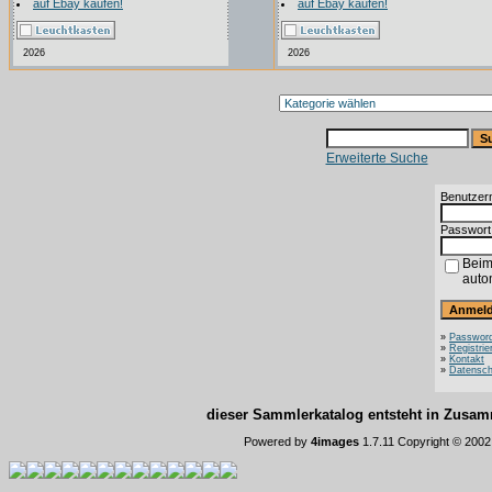
auf Ebay kaufen!
auf Ebay kaufen!
2026
2026
Erweiterte Suche
Benutzer
Passwort
Beim
auto
»
Password
»
Registrie
»
Kontakt
»
Datensch
dieser Sammlerkatalog entsteht in Zus
Powered by
4images
1.7.11 Copyright © 200