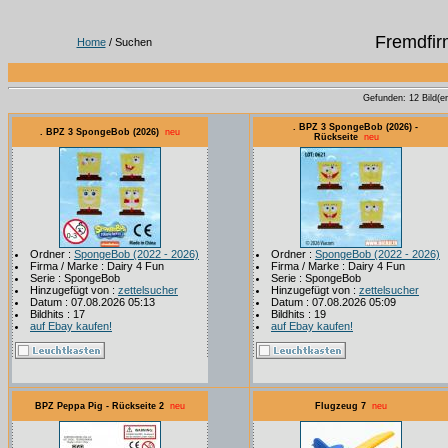
Fremdfir
Home
/ Suchen
Gefunden: 12 Bild(er)
. BPZ 3 SpongeBob (2026) -
. BPZ 3 SpongeBob (2026)
neu
Rückseite
neu
Ordner :
SpongeBob (2022 - 2026)
Ordner :
SpongeBob (2022 - 2026)
Firma / Marke : Dairy 4 Fun
Firma / Marke : Dairy 4 Fun
Serie : SpongeBob
Serie : SpongeBob
Hinzugefügt von :
zettelsucher
Hinzugefügt von :
zettelsucher
Datum : 07.08.2026 05:13
Datum : 07.08.2026 05:09
Bildhits : 17
Bildhits : 19
auf Ebay kaufen!
auf Ebay kaufen!
BPZ Peppa Pig - Rückseite 2
neu
Flugzeug 7
neu