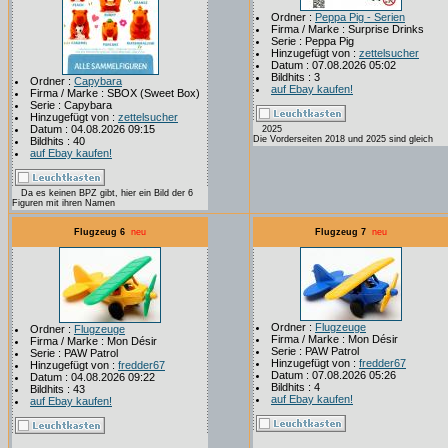
Ordner :
Peppa Pig - Serien
Firma / Marke : Surprise Drinks
Serie : Peppa Pig
Hinzugefügt von :
zettelsucher
Datum : 07.08.2026 05:02
Bildhits : 3
Ordner :
Capybara
auf Ebay kaufen!
Firma / Marke : SBOX (Sweet Box)
Serie : Capybara
Hinzugefügt von :
zettelsucher
Datum : 04.08.2026 09:15
2025
Die Vorderseiten 2018 und 2025 sind gleich
Bildhits : 40
auf Ebay kaufen!
Da es keinen BPZ gibt, hier ein Bild der 6
Figuren mit ihren Namen
Flugzeug 6
neu
Flugzeug 7
neu
Ordner :
Flugzeuge
Ordner :
Flugzeuge
Firma / Marke : Mon Désir
Firma / Marke : Mon Désir
Serie : PAW Patrol
Serie : PAW Patrol
Hinzugefügt von :
fredder67
Hinzugefügt von :
fredder67
Datum : 07.08.2026 05:26
Datum : 04.08.2026 09:22
Bildhits : 4
Bildhits : 43
auf Ebay kaufen!
auf Ebay kaufen!