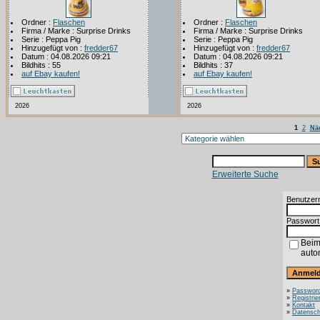
Ordner :
Flaschen
Ordner :
Flaschen
Firma / Marke : Surprise Drinks
Firma / Marke : Surprise Drinks
Serie : Peppa Pig
Serie : Peppa Pig
Hinzugefügt von :
fredder67
Hinzugefügt von :
fredder67
Datum : 04.08.2026 09:21
Datum : 04.08.2026 09:21
Bildhits : 55
Bildhits : 37
auf Ebay kaufen!
auf Ebay kaufen!
2026
2026
1
2
Näc
Erweiterte Suche
Benutzer
Passwort
Beim
auto
»
Password
»
Registrie
»
Kontakt
»
Datensch