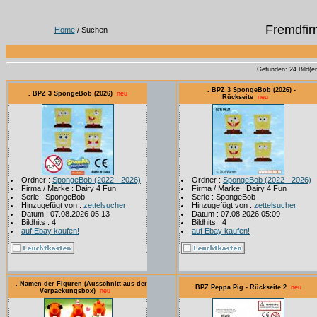
Fremdfir
Home
/ Suchen
Gefunden: 24 Bild(er)
. BPZ 3 SpongeBob (2026) -
. BPZ 3 SpongeBob (2026)
neu
Rückseite
neu
Ordner :
SpongeBob (2022 - 2026)
Ordner :
SpongeBob (2022 - 2026)
Firma / Marke : Dairy 4 Fun
Firma / Marke : Dairy 4 Fun
Serie : SpongeBob
Serie : SpongeBob
Hinzugefügt von :
zettelsucher
Hinzugefügt von :
zettelsucher
Datum : 07.08.2026 05:13
Datum : 07.08.2026 05:09
Bildhits : 4
Bildhits : 4
auf Ebay kaufen!
auf Ebay kaufen!
. Namen der Figuren (Ausschnitt aus der
BPZ Peppa Pig - Rückseite 2
neu
Verpackungsbox)
neu