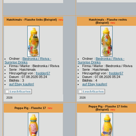
Hatchimals - Flasche links (Beispiel)
neu
Hatchimals - Flasche rechts
(Beispiel)
neu
Ordner :
Biedronka / Riviva -
Ordner :
Biedronka / Riviva -
Surprise Drinks
Surprise Drinks
Firma / Marke : Biedronka / Riviva
Firma / Marke : Biedronka / Riviva
Serie : Hatchimals
Serie : Hatchimals
Hinzugefügt von :
fredder67
Hinzugefügt von :
fredder67
Datum : 07.08.2026 05:24
Datum : 07.08.2026 05:24
Bildhits : 3
Bildhits : 4
auf Ebay kaufen!
auf Ebay kaufen!
2026
2026
Peppa Pig - Flasche 17 links
Peppa Pig - Flasche 17
neu
(Beispiel)
neu