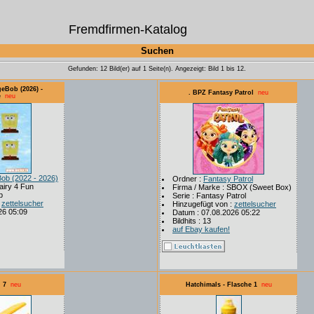
Fremdfirmen-Katalog
Suchen
Gefunden: 12 Bild(er) auf 1 Seite(n). Angezeigt: Bild 1 bis 12.
eBob (2026) -
. BPZ Fantasy Patrol
neu
e
neu
ob (2022 - 2026)
Ordner :
Fantasy Patrol
airy 4 Fun
Firma / Marke : SBOX (Sweet Box)
b
Serie : Fantasy Patrol
:
zettelsucher
Hinzugefügt von :
zettelsucher
26 05:09
Datum : 07.08.2026 05:22
Bildhits : 13
auf Ebay kaufen!
 7
neu
Hatchimals - Flasche 1
neu