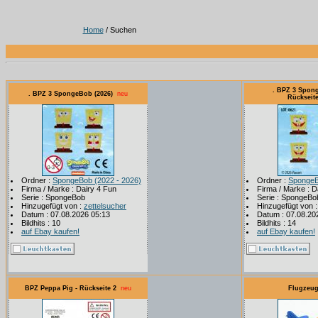
Home
/ Suchen
. BPZ 3 Spong
. BPZ 3 SpongeBob (2026)
neu
Rückseit
Ordner :
SpongeBob (2022 - 2026)
Ordner :
SpongeB
Firma / Marke : Dairy 4 Fun
Firma / Marke : D
Serie : SpongeBob
Serie : SpongeBo
Hinzugefügt von :
zettelsucher
Hinzugefügt von 
Datum : 07.08.2026 05:13
Datum : 07.08.20
Bildhits : 10
Bildhits : 14
auf Ebay kaufen!
auf Ebay kaufen!
BPZ Peppa Pig - Rückseite 2
neu
Flugzeug