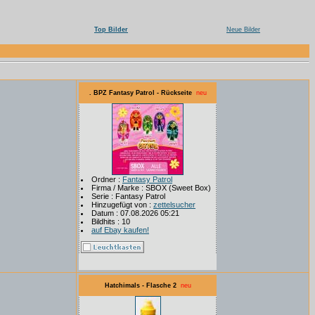
Top Bilder
Neue Bilder
. BPZ Fantasy Patrol - Rückseite
neu
Ordner :
Fantasy Patrol
Firma / Marke : SBOX (Sweet Box)
Serie : Fantasy Patrol
Hinzugefügt von :
zettelsucher
Datum : 07.08.2026 05:21
Bildhits : 10
auf Ebay kaufen!
Hatchimals - Flasche 2
neu