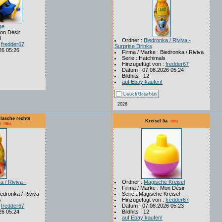
ge
Mon Désir
l
Ordner :
Biedronka / Riviva -
:
fredder67
Surprise Drinks
26 05:26
Firma / Marke : Biedronka / Riviva
Serie : Hatchimals
Hinzugefügt von :
fredder67
Datum : 07.08.2026 05:24
Bildhits : 12
auf Ebay kaufen!
2026
Flasche rechts
Kreisel 5a
neu
)
neu
a / Riviva -
Ordner :
Magische Kreisel
Firma / Marke : Mon Désir
iedronka / Riviva
Serie : Magische Kreisel
s
Hinzugefügt von :
fredder67
:
fredder67
Datum : 07.08.2026 05:23
26 05:24
Bildhits : 12
auf Ebay kaufen!