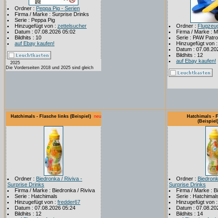
Ordner :
Peppa Pig - Serien
Firma / Marke : Surprise Drinks
Serie : Peppa Pig
Hinzugefügt von :
zettelsucher
Ordner :
Flugzeu
Datum : 07.08.2026 05:02
Firma / Marke : 
Bildhits : 10
Serie : PAW Patro
auf Ebay kaufen!
Hinzugefügt von 
Datum : 07.08.20
Bildhits : 12
auf Ebay kaufen!
2025
Die Vorderseiten 2018 und 2025 sind gleich
Hatchimals - Flasche links (Beispiel)
neu
Hatchimals - 
(Beispiel
Ordner :
Biedronka / Riviva -
Ordner :
Biedronk
Surprise Drinks
Surprise Drinks
Firma / Marke : Biedronka / Riviva
Firma / Marke : B
Serie : Hatchimals
Serie : Hatchimal
Hinzugefügt von :
fredder67
Hinzugefügt von 
Datum : 07.08.2026 05:24
Datum : 07.08.20
Bildhits : 12
Bildhits : 14