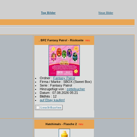
Top Bilder
Neue Bilder
. BPZ Fantasy Patrol - Rückseite
neu
Ordner :
Fantasy Patrol
Firma / Marke : SBOX (Sweet Box)
Serie : Fantasy Patrol
Hinzugefügt von :
zettelsucher
Datum : 07.08.2026 05:21
Bildhits : 12
auf Ebay kaufen!
Hatchimals - Flasche 2
neu