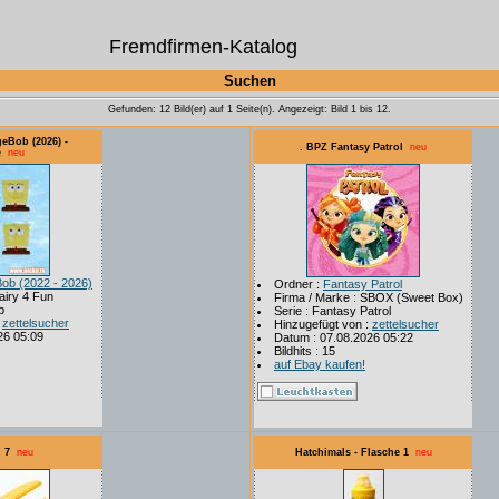
Fremdfirmen-Katalog
Suchen
Gefunden: 12 Bild(er) auf 1 Seite(n). Angezeigt: Bild 1 bis 12.
eBob (2026) -
. BPZ Fantasy Patrol
neu
e
neu
ob (2022 - 2026)
Ordner :
Fantasy Patrol
airy 4 Fun
Firma / Marke : SBOX (Sweet Box)
b
Serie : Fantasy Patrol
:
zettelsucher
Hinzugefügt von :
zettelsucher
26 05:09
Datum : 07.08.2026 05:22
Bildhits : 15
auf Ebay kaufen!
 7
neu
Hatchimals - Flasche 1
neu