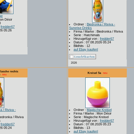
ge
Mon Désir
l
Ordner :
Biedronka / Riviva -
:
fredder67
Surprise Drinks
26 05:26
Firma / Marke : Biedronka / Riviva
Serie : Hatchimals
Hinzugefügt von :
fredder67
Datum : 07.08.2026 05:24
Bildhits : 12
auf Ebay kaufen!
2026
Flasche rechts
Kreisel 5a
neu
)
neu
a / Riviva -
Ordner :
Magische Kreisel
Firma / Marke : Mon Désir
iedronka / Riviva
Serie : Magische Kreisel
s
Hinzugefügt von :
fredder67
:
fredder67
Datum : 07.08.2026 05:23
26 05:24
Bildhits : 13
auf Ebay kaufen!