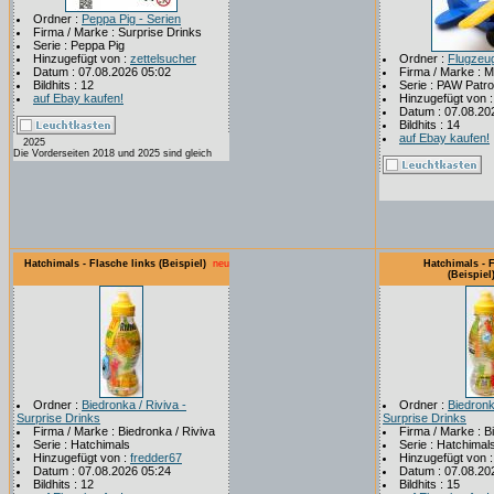
Ordner :
Peppa Pig - Serien
Firma / Marke : Surprise Drinks
Serie : Peppa Pig
Hinzugefügt von :
zettelsucher
Ordner :
Flugzeu
Datum : 07.08.2026 05:02
Firma / Marke : 
Bildhits : 12
Serie : PAW Patro
auf Ebay kaufen!
Hinzugefügt von 
Datum : 07.08.20
Bildhits : 14
auf Ebay kaufen!
2025
Die Vorderseiten 2018 und 2025 sind gleich
Hatchimals - Flasche links (Beispiel)
neu
Hatchimals - 
(Beispiel
Ordner :
Biedronka / Riviva -
Ordner :
Biedronk
Surprise Drinks
Surprise Drinks
Firma / Marke : Biedronka / Riviva
Firma / Marke : B
Serie : Hatchimals
Serie : Hatchimal
Hinzugefügt von :
fredder67
Hinzugefügt von 
Datum : 07.08.2026 05:24
Datum : 07.08.20
Bildhits : 12
Bildhits : 15