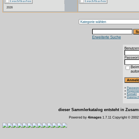
2026
Erweiterte Suche
Benutzer
Passwort
Beim
auto
»
Password
»
Registrie
»
Kontakt
»
Datensch
dieser Sammlerkatalog entsteht in Zus
Powered by
4images
1.7.11 Copyright © 200