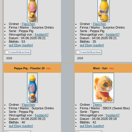
Ordner :
Flaschen
Ordner :
Flaschen
Firma / Marke : Surprise Drinks
Firma / Marke : Surprise Drinks
Serie : Peppa Pig
Serie : Peppa Pig
Hinzugefügt von :
fredder67
Hinzugefügt von :
fredder67
Datum : 04.08.2026 09:21
Datum : 04.08.2026 09:21
Bildhits : 53
Bildhits : 35
auf Ebay kaufen!
auf Ebay kaufen!
2026
2026
Peppa Pig - Flasche 19
neu
West - Vari
neu
Ordner :
Flaschen
Ordner :
Tigers
Firma / Marke : Surprise Drinks
Firma / Marke : SBOX (Sweet Box)
Serie : Peppa Pig
Serie : Tigers
Hinzugefügt von :
fredder67
Hinzugefügt von :
fredder67
Datum : 04.08.2026 09:21
Datum : 04.08.2026 09:18
Bildhits : 40
Bildhits : 42
auf Ebay kaufen!
auf Ebay kaufen!