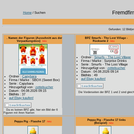
Fremdfir
Home
/ Suchen
Gefunden: 12 Bild(er)
. Namen der Figuren (Ausschnitt aus der
BPZ Smurfs - The Lost Village -
Verpackungsbox)
neu
Rückseite 2
neu
Ordner :
Smurfs - The Lost Village
Firma / Marke : Surprise Drinks
Serie : Smurfs - The Lost Village
Hinzugefügt von :
zettelsucher
Datum : 04.08.2026 09:14
Bildhits : 49
Ordner :
Capybara
auf Ebay kaufen!
Firma / Marke : SBOX (Sweet Box)
Serie : Capybara
Hinzugefügt von :
zettelsucher
Datum : 04.08.2026 09:15
Die Vorderseiten der BPZ 1 und 2 sind gleic
Bildhits : 37
auf Ebay kaufen!
Da es keinen BPZ gibt, hier ein Bild der 6
Figuren mit ihren Namen
Peppa Pig - Flasche 17 links
Peppa Pig - Flasche 17
neu
(Beispiel)
neu