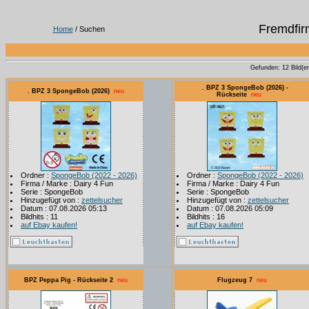
Fremdfir
Home
/ Suchen
Gefunden: 12 Bild(er)
. BPZ 3 SpongeBob (2026) -
. BPZ 3 SpongeBob (2026)
neu
Rückseite
neu
Ordner :
SpongeBob (2022 - 2026)
Ordner :
SpongeBob (2022 - 2026)
Firma / Marke : Dairy 4 Fun
Firma / Marke : Dairy 4 Fun
Serie : SpongeBob
Serie : SpongeBob
Hinzugefügt von :
zettelsucher
Hinzugefügt von :
zettelsucher
Datum : 07.08.2026 05:13
Datum : 07.08.2026 05:09
Bildhits : 11
Bildhits : 16
auf Ebay kaufen!
auf Ebay kaufen!
BPZ Peppa Pig - Rückseite 2
neu
Flugzeug 7
neu