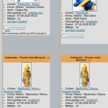
Ordner :
Peppa Pig - Serien
Firma / Marke : Surprise Drinks
Serie : Peppa Pig
Hinzugefügt von :
zettelsucher
Ordner :
Flugzeuge
Datum : 07.08.2026 05:02
Firma / Marke : Mon Désir
Bildhits : 12
Serie : PAW Patrol
auf Ebay kaufen!
Hinzugefügt von :
fredder67
Datum : 07.08.2026 05:26
Bildhits : 14
auf Ebay kaufen!
2025
Die Vorderseiten 2018 und 2025 sind gleich
Hatchimals - Flasche links (Beispiel)
neu
Hatchimals - Flasche rechts
(Beispiel)
neu
Ordner :
Biedronka / Riviva -
Ordner :
Biedronka / Riviva -
Surprise Drinks
Surprise Drinks
Firma / Marke : Biedronka / Riviva
Firma / Marke : Biedronka / Riviva
Serie : Hatchimals
Serie : Hatchimals
Hinzugefügt von :
fredder67
Hinzugefügt von :
fredder67
Datum : 07.08.2026 05:24
Datum : 07.08.2026 05:24
Bildhits : 13
Bildhits : 15