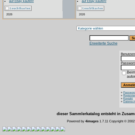
auf Ebay kaufen!
auf Ebay kaufen!
2026
2026
Erweiterte Suche
Benutzer
Passwort
Beim
auto
»
Password
»
Registrie
»
Kontakt
»
Datensch
dieser Sammlerkatalog entsteht in Zus
Powered by
4images
1.7.11 Copyright © 200