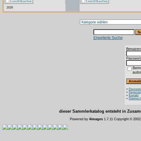
2026
Erweiterte Suche
Benutzer
Passwort
Beim
auto
»
Password
»
Registrie
»
Kontakt
»
Datensch
dieser Sammlerkatalog entsteht in Zus
Powered by
4images
1.7.11 Copyright © 200