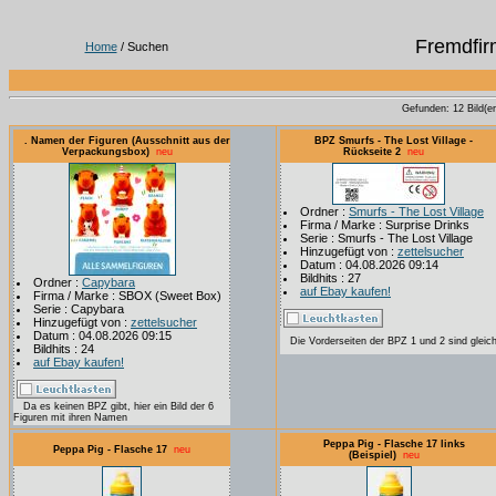
Fremdfir
Home
/ Suchen
Gefunden: 12 Bild(er)
. Namen der Figuren (Ausschnitt aus der
BPZ Smurfs - The Lost Village -
Verpackungsbox)
neu
Rückseite 2
neu
Ordner :
Smurfs - The Lost Village
Firma / Marke : Surprise Drinks
Serie : Smurfs - The Lost Village
Hinzugefügt von :
zettelsucher
Datum : 04.08.2026 09:14
Bildhits : 27
Ordner :
Capybara
auf Ebay kaufen!
Firma / Marke : SBOX (Sweet Box)
Serie : Capybara
Hinzugefügt von :
zettelsucher
Datum : 04.08.2026 09:15
Die Vorderseiten der BPZ 1 und 2 sind gleic
Bildhits : 24
auf Ebay kaufen!
Da es keinen BPZ gibt, hier ein Bild der 6
Figuren mit ihren Namen
Peppa Pig - Flasche 17 links
Peppa Pig - Flasche 17
neu
(Beispiel)
neu