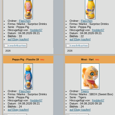
Ordner :
Flaschen
Ordner :
Flaschen
Firma / Marke : Surprise Drinks
Firma / Marke : Surprise Drinks
Serie : Peppa Pig
Serie : Peppa Pig
Hinzugefügt von :
fredder67
Hinzugefügt von :
fredder67
Datum : 04.08.2026 09:21
Datum : 04.08.2026 09:21
Bildhits : 33
Bildhits : 22
auf Ebay kaufen!
auf Ebay kaufen!
2026
2026
Peppa Pig - Flasche 19
neu
West - Vari
neu
Ordner :
Flaschen
Ordner :
Tigers
Firma / Marke : Surprise Drinks
Firma / Marke : SBOX (Sweet Box)
Serie : Peppa Pig
Serie : Tigers
Hinzugefügt von :
fredder67
Hinzugefügt von :
fredder67
Datum : 04.08.2026 09:21
Datum : 04.08.2026 09:18
Bildhits : 24
Bildhits : 24
auf Ebay kaufen!
auf Ebay kaufen!