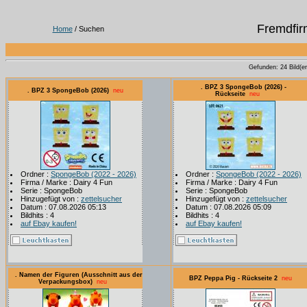
Fremdfir
Home
/ Suchen
Gefunden: 24 Bild(er)
. BPZ 3 SpongeBob (2026) -
. BPZ 3 SpongeBob (2026)
neu
Rückseite
neu
Ordner :
SpongeBob (2022 - 2026)
Ordner :
SpongeBob (2022 - 2026)
Firma / Marke : Dairy 4 Fun
Firma / Marke : Dairy 4 Fun
Serie : SpongeBob
Serie : SpongeBob
Hinzugefügt von :
zettelsucher
Hinzugefügt von :
zettelsucher
Datum : 07.08.2026 05:13
Datum : 07.08.2026 05:09
Bildhits : 4
Bildhits : 4
auf Ebay kaufen!
auf Ebay kaufen!
. Namen der Figuren (Ausschnitt aus der
BPZ Peppa Pig - Rückseite 2
neu
Verpackungsbox)
neu