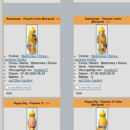
Hatchimals - Flasche links (Beispiel)
neu
Hatchimals - Flasche rechts
(Beispiel)
neu
Ordner :
Biedronka / Riviva -
Ordner :
Biedronka / Riviva -
Surprise Drinks
Surprise Drinks
Firma / Marke : Biedronka / Riviva
Firma / Marke : Biedronka / Riviva
Serie : Hatchimals
Serie : Hatchimals
Hinzugefügt von :
fredder67
Hinzugefügt von :
fredder67
Datum : 07.08.2026 05:24
Datum : 07.08.2026 05:24
Bildhits : 3
Bildhits : 4
auf Ebay kaufen!
auf Ebay kaufen!
2026
2026
Peppa Pig - Flasche 17 links
Peppa Pig - Flasche 17
neu
(Beispiel)
neu