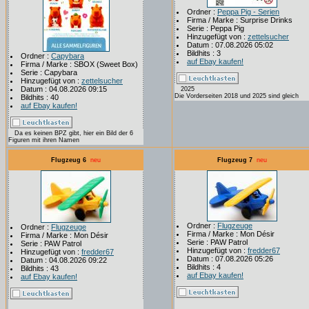
Ordner :
Peppa Pig - Serien
Firma / Marke : Surprise Drinks
Serie : Peppa Pig
Hinzugefügt von :
zettelsucher
Datum : 07.08.2026 05:02
Bildhits : 3
Ordner :
Capybara
auf Ebay kaufen!
Firma / Marke : SBOX (Sweet Box)
Serie : Capybara
Hinzugefügt von :
zettelsucher
Datum : 04.08.2026 09:15
2025
Die Vorderseiten 2018 und 2025 sind gleich
Bildhits : 40
auf Ebay kaufen!
Da es keinen BPZ gibt, hier ein Bild der 6
Figuren mit ihren Namen
Flugzeug 6
neu
Flugzeug 7
neu
Ordner :
Flugzeuge
Ordner :
Flugzeuge
Firma / Marke : Mon Désir
Firma / Marke : Mon Désir
Serie : PAW Patrol
Serie : PAW Patrol
Hinzugefügt von :
fredder67
Hinzugefügt von :
fredder67
Datum : 07.08.2026 05:26
Datum : 04.08.2026 09:22
Bildhits : 4
Bildhits : 43
auf Ebay kaufen!
auf Ebay kaufen!