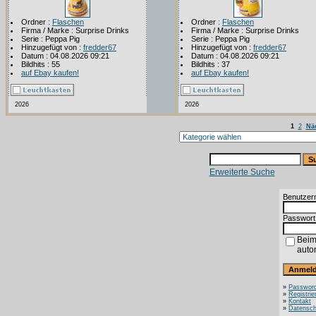
Ordner :
Flaschen
Ordner :
Flaschen
Firma / Marke : Surprise Drinks
Firma / Marke : Surprise Drinks
Serie : Peppa Pig
Serie : Peppa Pig
Hinzugefügt von :
fredder67
Hinzugefügt von :
fredder67
Datum : 04.08.2026 09:21
Datum : 04.08.2026 09:21
Bildhits : 55
Bildhits : 37
auf Ebay kaufen!
auf Ebay kaufen!
2026
2026
1
2
Näc
Erweiterte Suche
Benutzer
Passwort
Beim
auto
»
Password
»
Registrie
»
Kontakt
»
Datensch