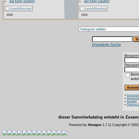
auf Ebay kaufen!
auf Ebay kaufen!
2026
2026
Erweiterte Suche
Benutzer
Passwort
Beim
auto
»
Password
»
Registrie
»
Kontakt
»
Datensch
dieser Sammlerkatalog entsteht in Zus
Powered by
4images
1.7.11 Copyright © 200