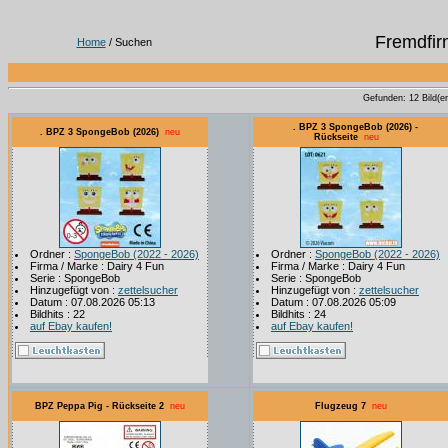
Fremdfir
Home
/ Suchen
Gefunden: 12 Bild(er)
. BPZ 3 SpongeBob (2026) -
. BPZ 3 SpongeBob (2026)
neu
Rückseite
neu
Ordner :
SpongeBob (2022 - 2026)
Ordner :
SpongeBob (2022 - 2026)
Firma / Marke : Dairy 4 Fun
Firma / Marke : Dairy 4 Fun
Serie : SpongeBob
Serie : SpongeBob
Hinzugefügt von :
zettelsucher
Hinzugefügt von :
zettelsucher
Datum : 07.08.2026 05:13
Datum : 07.08.2026 05:09
Bildhits : 22
Bildhits : 24
auf Ebay kaufen!
auf Ebay kaufen!
BPZ Peppa Pig - Rückseite 2
neu
Flugzeug 7
neu