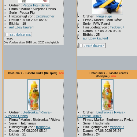
Ordner :
Peppa Pig - Serien
Firma / Marke : Surprise Drinks
Serie : Peppa Pig
Hinzugefügt von :
zettelsucher
Ordner :
Flugzeuge
Datum : 07.08.2026 05:02
Firma / Marke : Mon Désir
Bildhits : 19
Serie : PAW Patrol
auf Ebay kaufen!
Hinzugefügt von :
fredder67
Datum : 07.08.2026 05:26
Bildhits : 25
auf Ebay kaufen!
2025
Die Vorderseiten 2018 und 2025 sind gleich
Hatchimals - Flasche links (Beispiel)
neu
Hatchimals - Flasche rechts
(Beispiel)
neu
Ordner :
Biedronka / Riviva -
Ordner :
Biedronka / Riviva -
Surprise Drinks
Surprise Drinks
Firma / Marke : Biedronka / Riviva
Firma / Marke : Biedronka / Riviva
Serie : Hatchimals
Serie : Hatchimals
Hinzugefügt von :
fredder67
Hinzugefügt von :
fredder67
Datum : 07.08.2026 05:24
Datum : 07.08.2026 05:24
Bildhits : 21
Bildhits : 24