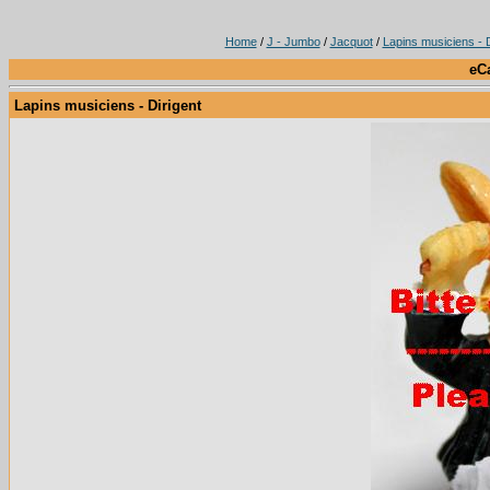
Home
/
J - Jumbo
/
Jacquot
/
Lapins musiciens - D
eC
Lapins musiciens - Dirigent