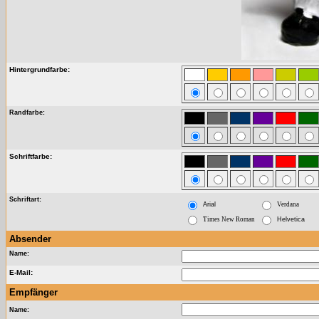
Hintergrundfarbe:
Randfarbe:
Schriftfarbe:
Schriftart:
Arial
Verdana
Times New Roman
Helvetica
Absender
Name:
E-Mail:
Empfänger
Name: