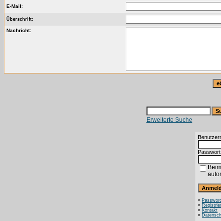
E-Mail:
Überschrift:
Nachricht:
Erweiterte Suche
Benutzer
Passwort
Beim
auto
»
Password
»
Registrie
»
Kontakt
»
Datensch