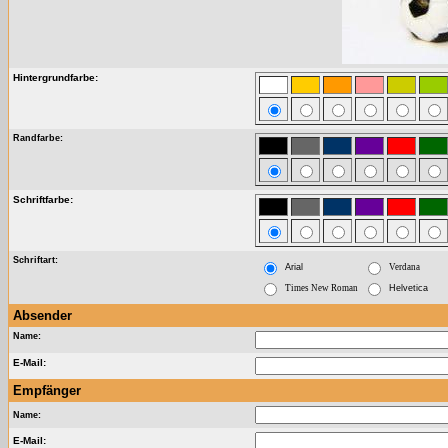
Hintergrundfarbe:
Randfarbe:
Schriftfarbe:
Schriftart:
Arial
Verdana
Times New Roman
Helvetica
Absender
Name:
E-Mail:
Empfänger
Name:
E-Mail: