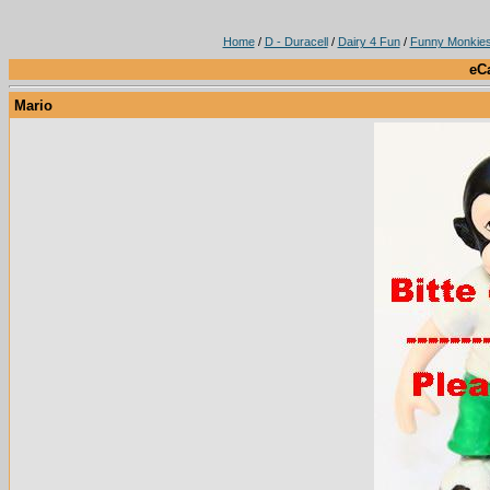
Home
/
D - Duracell
/
Dairy 4 Fun
/
Funny Monkie
eC
Mario