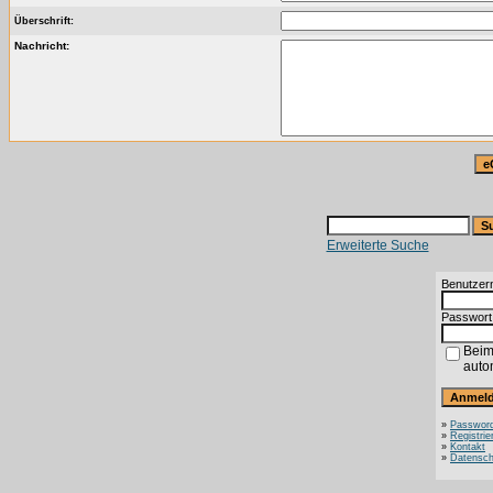
Überschrift:
Nachricht:
Erweiterte Suche
Benutzer
Passwort
Beim
auto
»
Password
»
Registrie
»
Kontakt
»
Datensch