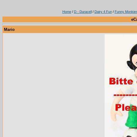
Home
/
D - Duracell
/
Dairy 4 Fun
/
Funny Monkie
eC
Mario