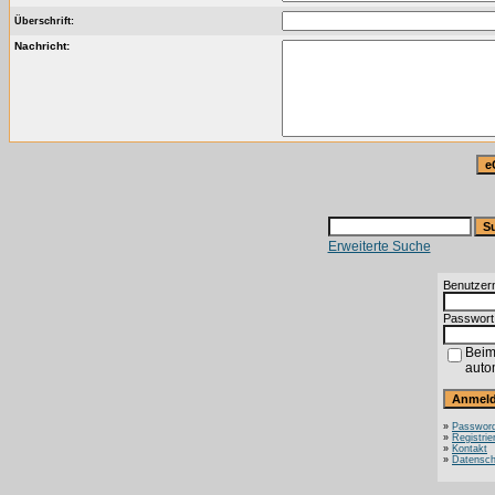
Überschrift:
Nachricht:
Erweiterte Suche
Benutzer
Passwort
Beim
auto
»
Password
»
Registrie
»
Kontakt
»
Datensch