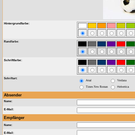
Hintergrundfarbe:
Randfarbe:
Schriftfarbe:
Schriftart:
Arial
Verdana
Times New Roman
Helvetica
Absender
Name:
E-Mail:
Empfänger
Name:
E-Mail: