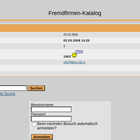
Fremdfirmen-Katalog
26.03.2004
02.03.2008 14:20
4
1462
p3v@libero dot it
rte Suche
Benutzername:
Passwort:
Beim nächsten Besuch automatisch
anmelden?