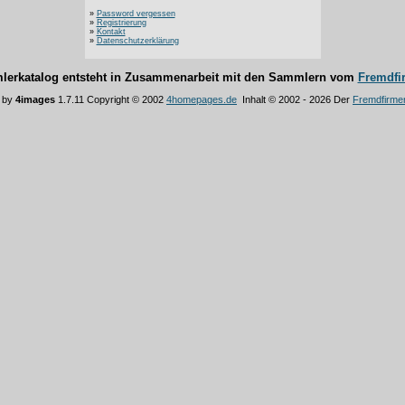
»
Password vergessen
»
Registrierung
»
Kontakt
»
Datenschutzerklärung
lerkatalog entsteht in Zusammenarbeit mit den Sammlern vom
Fremdfi
 by
4images
1.7.11 Copyright © 2002
4homepages.de
Inhalt © 2002 - 2026 Der
Fremdfirme