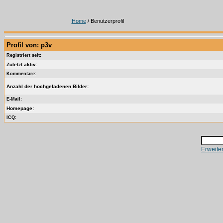
Home
/ Benutzerprofil
Profil von: p3v
Registriert seit:
Zuletzt aktiv:
Kommentare:
Anzahl der hochgeladenen Bilder:
E-Mail:
Homepage:
ICQ:
Erweite