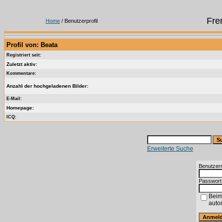
Fre
Home
/ Benutzerprofil
Profil von: Beata
Registriert seit:
Zuletzt aktiv:
Kommentare:
Anzahl der hochgeladenen Bilder:
E-Mail:
Homepage:
ICQ:
Erweiterte Suche
Benutzer
Passwort
Beim
auto