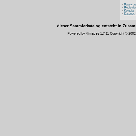
»
Password
»
Registrie
»
Kontakt
»
Datensch
dieser Sammlerkatalog entsteht in Zus
Powered by
4images
1.7.11 Copyright © 200