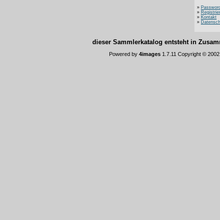
»
Password
»
Registrie
»
Kontakt
»
Datensch
dieser Sammlerkatalog entsteht in Zus
Powered by
4images
1.7.11 Copyright © 200