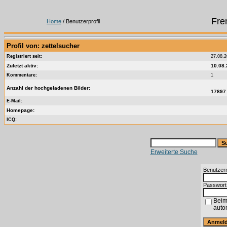
Fre
Home
/ Benutzerprofil
Profil von: zettelsucher
Registriert seit:
27.08.
Zuletzt aktiv:
10.08.
Kommentare:
1
Anzahl der hochgeladenen Bilder:
1789
E-Mail:
Homepage:
ICQ:
Erweiterte Suche
Benutzer
Passwort
Beim
auto