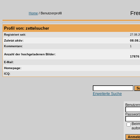
Fre
Home
/ Benutzerprofil
Profil von: zettelsucher
Registriert seit:
27.08.
Zuletzt aktiv:
08.08.
Kommentare:
1
Anzahl der hochgeladenen Bilder:
1787
E-Mail:
Homepage:
ICQ:
Erweiterte Suche
Benutzer
Passwort
Beim
auto