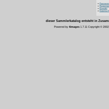
»
Password
»
Registrie
»
Kontakt
»
Datensch
dieser Sammlerkatalog entsteht in Zus
Powered by
4images
1.7.11 Copyright © 200