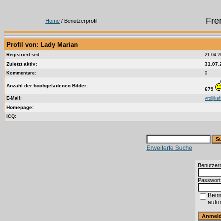
Fre
Home
/ Benutzerprofil
Profil von: Lady Marian
Registriert seit:
21.04.2
Zuletzt aktiv:
31.07.
Kommentare:
0
Anzahl der hochgeladenen Bilder:
679
E-Mail:
vrolijk
Homepage:
ICQ:
Erweiterte Suche
Benutzer
Passwort
Beim
auto