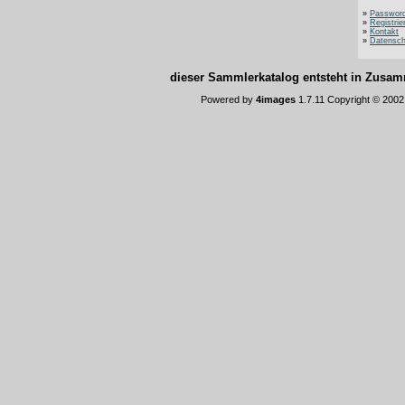
»
Password
»
Registrie
»
Kontakt
»
Datensch
dieser Sammlerkatalog entsteht in Zus
Powered by
4images
1.7.11 Copyright © 200