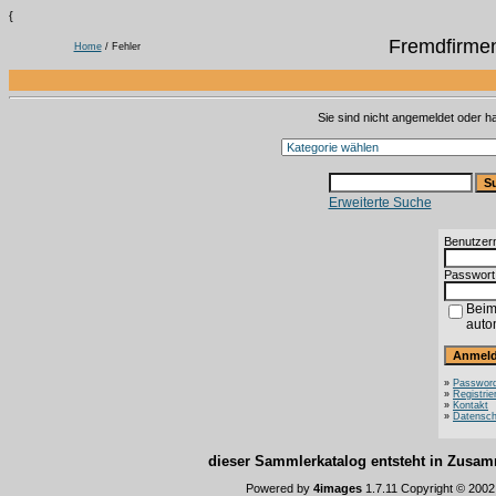
{
Fremdfirme
Home
/ Fehler
Sie sind nicht angemeldet oder ha
Erweiterte Suche
Benutzer
Passwort
Beim
auto
»
Password
»
Registrie
»
Kontakt
»
Datensch
dieser Sammlerkatalog entsteht in Zus
Powered by
4images
1.7.11 Copyright © 200