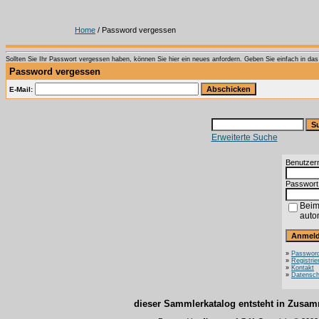
Home
/ Password vergessen
Sollten Sie Ihr Passwort vergessen haben, können Sie hier ein neues anfordern. Geben Sie einfach in das T
Password vergessen
E-Mail:
Erweiterte Suche
Benutzer
Passwort
Beim
auto
»
Password
»
Registrie
»
Kontakt
»
Datensch
dieser Sammlerkatalog entsteht in Zus