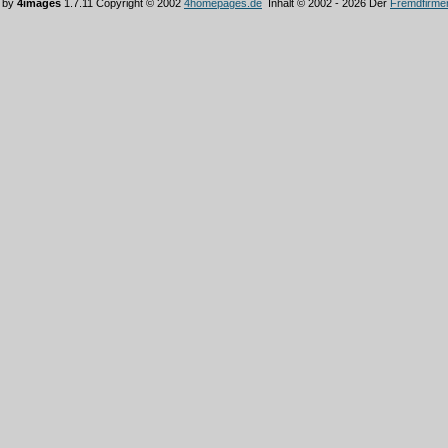
 by
4images
1.7.11 Copyright © 2002
4homepages.de
Inhalt © 2002 - 2026 Der
Fremdfirme