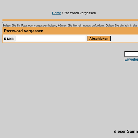
Home
/ Password vergessen
Sollten Sie Ihr Passwort vergessen haben, können Sie hier ein neues anfordern. Geben Sie einfach in das T
Password vergessen
E-Mail:
Erweite
dieser Samm