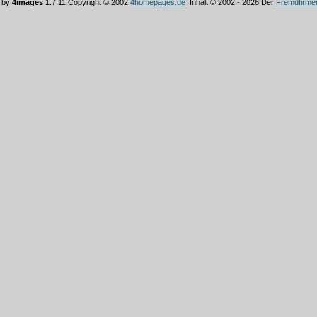
 by
4images
1.7.11 Copyright © 2002
4homepages.de
Inhalt © 2002 - 2026 Der
Fremdfirme