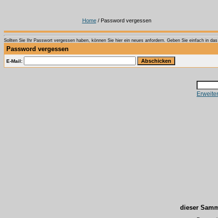
Home
/ Password vergessen
Sollten Sie Ihr Passwort vergessen haben, können Sie hier ein neues anfordern. Geben Sie einfach in das T
Password vergessen
E-Mail:
Erweite
dieser Samm