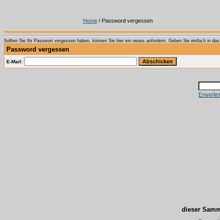
Home
/ Password vergessen
Sollten Sie Ihr Passwort vergessen haben, können Sie hier ein neues anfordern. Geben Sie einfach in das T
Password vergessen
E-Mail:
Erweite
dieser Samm