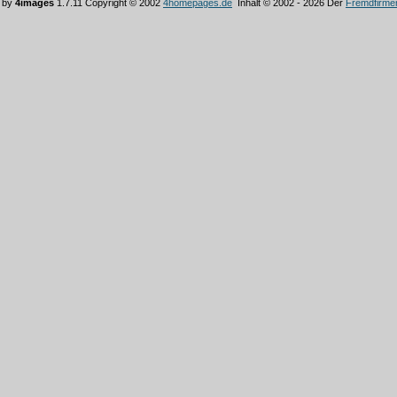
 by
4images
1.7.11 Copyright © 2002
4homepages.de
Inhalt © 2002 - 2026 Der
Fremdfirme