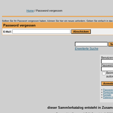
Home
/ Password vergessen
Sollten Sie Ihr Passwort vergessen haben, können Sie hier ein neues anfordern. Geben Sie einfach in das T
Password vergessen
E-Mail:
Erweiterte Suche
Benutzer
Passwort
Beim
auto
»
Password
»
Registrie
»
Kontakt
»
Datensch
dieser Sammlerkatalog entsteht in Zus