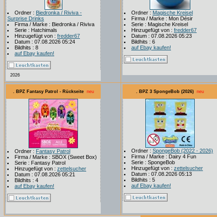
Ordner :
Biedronka / Riviva -
Ordner :
Magische Kreisel
Surprise Drinks
Firma / Marke : Mon Désir
Firma / Marke : Biedronka / Riviva
Serie : Magische Kreisel
Serie : Hatchimals
Hinzugefügt von :
fredder67
Hinzugefügt von :
fredder67
Datum : 07.08.2026 05:23
Datum : 07.08.2026 05:24
Bildhits : 6
Bildhits : 8
auf Ebay kaufen!
auf Ebay kaufen!
2026
. BPZ Fantasy Patrol - Rückseite
neu
. BPZ 3 SpongeBob (2026)
neu
Ordner :
SpongeBob (2022 - 2026)
Ordner :
Fantasy Patrol
Firma / Marke : Dairy 4 Fun
Firma / Marke : SBOX (Sweet Box)
Serie : SpongeBob
Serie : Fantasy Patrol
Hinzugefügt von :
zettelsucher
Hinzugefügt von :
zettelsucher
Datum : 07.08.2026 05:13
Datum : 07.08.2026 05:21
Bildhits : 5
Bildhits : 4
auf Ebay kaufen!
auf Ebay kaufen!