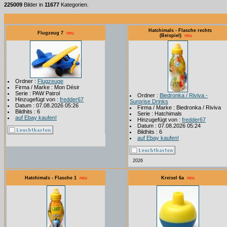
225009
Bilder in
11677
Kategorien.
Hatchimals - Flasche rechts
Flugzeug 7
neu
(Beispiel)
neu
Ordner :
Flugzeuge
Firma / Marke : Mon Désir
Serie : PAW Patrol
Ordner :
Biedronka / Riviva -
Hinzugefügt von :
fredder67
Surprise Drinks
Datum : 07.08.2026 05:26
Firma / Marke : Biedronka / Riviva
Bildhits : 6
Serie : Hatchimals
auf Ebay kaufen!
Hinzugefügt von :
fredder67
Datum : 07.08.2026 05:24
Bildhits : 6
auf Ebay kaufen!
2026
Hatchimals - Flasche 1
neu
Kreisel 6a
neu