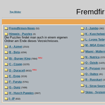
Fremdfi
Top Bilder
Fremdfirmen-News
J - Jumbo
(52)
(382)
Hinweis - Puzzles
K - Kuschelwe
(0)
Die Puzzles findet man auch in einem eigenen
L - Lyons Tetle
Ordner am Ende dieses Verzeichnisses.
M - MGA Enter
A - Azmet
(2510)
Miami - Müller
B - Beta
(4294)
N - Nutrica
neu
(215
Bi - Burger King
(7684)
O - Özisik
(1425)
C - Czapp
(11155)
P - Pyraser
(511
neu
D - Duracell
(9032)
Q - Quitex
(81)
E - Evga
(3218)
R - Russkart
(3
F - Furuta
(5791)
S - Sirop Sport
G - Gunz
(7499)
Skips - Syste
H - Husch Puppies
(2607)
I - IP
(832)