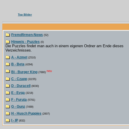
Top Bilder
Fremdfirmen-News
(52)
Hinweis - Puzzles
(0)
Die Puzzles findet man auch in einem eigenen Ordner am Ende dieses
Verzeichnisses.
A - Azmet
(2510)
B - Beta
(4294)
neu
Bi - Burger King
(7680)
C - Czapp
(11155)
D - Duracell
(9030)
E - Evga
(3218)
F - Furuta
(5791)
G - Gunz
(7499)
H - Husch Puppies
(2607)
I - IP
(832)