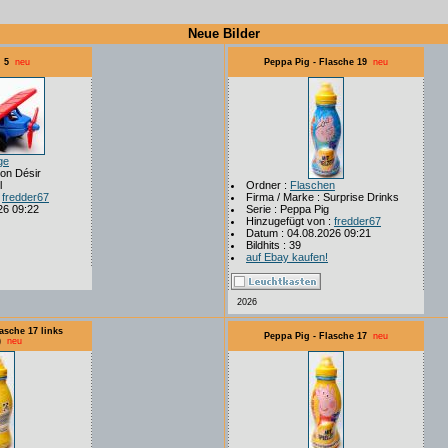
Neue Bilder
 5
neu
Peppa Pig - Flasche 19
neu
ge
Mon Désir
l
Ordner :
Flaschen
:
fredder67
Firma / Marke : Surprise Drinks
26 09:22
Serie : Peppa Pig
Hinzugefügt von :
fredder67
Datum : 04.08.2026 09:21
Bildhits : 39
auf Ebay kaufen!
2026
asche 17 links
Peppa Pig - Flasche 17
neu
)
neu