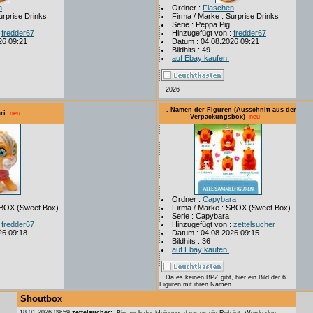
n
Ordner :
Flaschen
urprise Drinks
Firma / Marke : Surprise Drinks
Serie : Peppa Pig
:
fredder67
Hinzugefügt von :
fredder67
26 09:21
Datum : 04.08.2026 09:21
Bildhits : 49
auf Ebay kaufen!
2026
. Namen der Figuren (Ausschnitt aus der
ri
neu
Verpackungsbox)
neu
Ordner :
Capybara
SBOX (Sweet Box)
Firma / Marke : SBOX (Sweet Box)
Serie : Capybara
:
fredder67
Hinzugefügt von :
zettelsucher
26 09:18
Datum : 04.08.2026 09:15
Bildhits : 36
auf Ebay kaufen!
Da es keinen BPZ gibt, hier ein Bild der 6
Figuren mit ihren Namen
Shoutbox
18.01.2026 09:59
zettelsucher:
Bin auch der Meinung, dass es ein Reh ist. Werde den