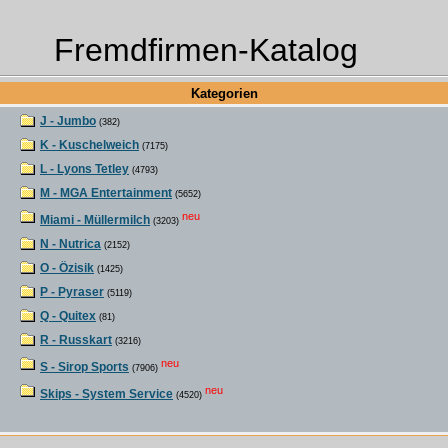
Fremdfirmen-Katalog
Kategorien
J - Jumbo
(382)
K - Kuschelweich
(7175)
L - Lyons Tetley
(4793)
M - MGA Entertainment
(5652)
neu
Miami - Müllermilch
(3203)
N - Nutrica
(2152)
O - Özisik
(1425)
P - Pyraser
(5119)
Q - Quitex
(81)
R - Russkart
(3216)
neu
S - Sirop Sports
(7906)
neu
Skips - System Service
(4520)