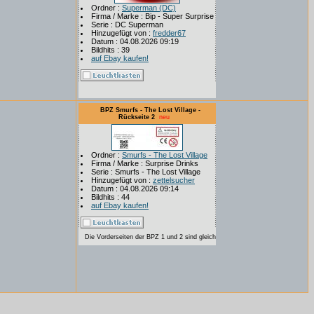
Ordner :
Superman (DC)
Firma / Marke : Bip - Super Surprise
Serie : DC Superman
Hinzugefügt von :
fredder67
Datum : 04.08.2026 09:19
Bildhits : 39
auf Ebay kaufen!
BPZ Smurfs - The Lost Village -
Rückseite 2
neu
Ordner :
Smurfs - The Lost Village
Firma / Marke : Surprise Drinks
Serie : Smurfs - The Lost Village
Hinzugefügt von :
zettelsucher
Datum : 04.08.2026 09:14
Bildhits : 44
auf Ebay kaufen!
Die Vorderseiten der BPZ 1 und 2 sind gleich