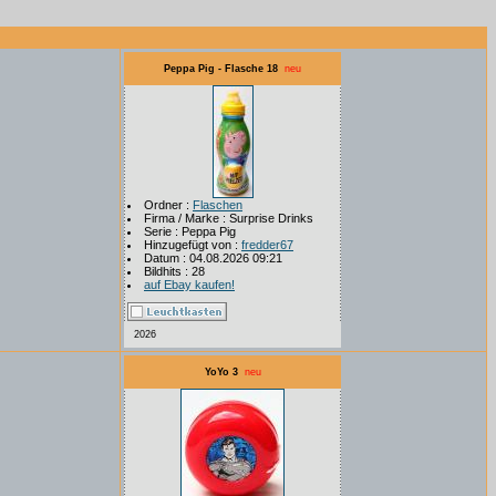
Peppa Pig - Flasche 18
neu
Ordner :
Flaschen
Firma / Marke : Surprise Drinks
Serie : Peppa Pig
Hinzugefügt von :
fredder67
Datum : 04.08.2026 09:21
Bildhits : 28
auf Ebay kaufen!
2026
YoYo 3
neu