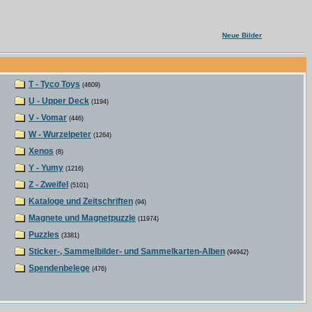
Neue Bilder
T - Tyco Toys
(4609)
U - Upper Deck
(1194)
V - Vomar
(446)
W - Wurzelpeter
(1264)
Xenos
(8)
Y - Yumy
(1216)
Z - Zweifel
(5101)
Kataloge und Zeitschriften
(94)
Magnete und Magnetpuzzle
(11974)
Puzzles
(3381)
Sticker-, Sammelbilder- und Sammelkarten-Alben
(94942)
Spendenbelege
(476)