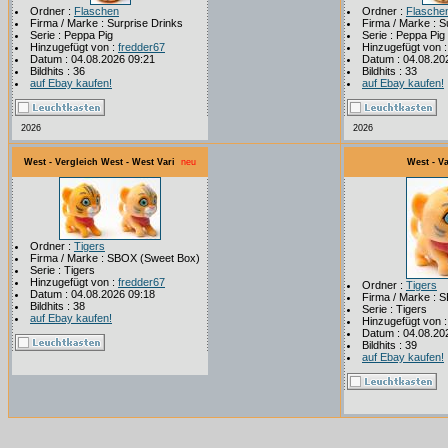
Ordner :
Flaschen
Ordner :
Flasche
Firma / Marke : Surprise Drinks
Firma / Marke : S
Serie : Peppa Pig
Serie : Peppa Pig
Hinzugefügt von :
fredder67
Hinzugefügt von 
Datum : 04.08.2026 09:21
Datum : 04.08.20
Bildhits : 36
Bildhits : 33
auf Ebay kaufen!
auf Ebay kaufen!
2026
2026
West - Vergleich West - West Vari
neu
West - Va
Ordner :
Tigers
Firma / Marke : SBOX (Sweet Box)
Serie : Tigers
Hinzugefügt von :
fredder67
Ordner :
Tigers
Datum : 04.08.2026 09:18
Firma / Marke : 
Bildhits : 38
Serie : Tigers
auf Ebay kaufen!
Hinzugefügt von 
Datum : 04.08.20
Bildhits : 39
auf Ebay kaufen!