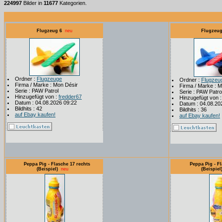
224997
Bilder in
11677
Kategorien.
Flugzeug 6
neu
Flugzeug
Ordner :
Flugzeuge
Ordner :
Flugzeu
Firma / Marke : Mon Désir
Firma / Marke : 
Serie : PAW Patrol
Serie : PAW Patro
Hinzugefügt von :
fredder67
Hinzugefügt von 
Datum : 04.08.2026 09:22
Datum : 04.08.20
Bildhits : 42
Bildhits : 36
auf Ebay kaufen!
auf Ebay kaufen!
Peppa Pig - Flasche 17 rechts
Peppa Pig - Fl
(Beispiel)
neu
(Beispiel