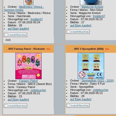
Ordner :
Biedronka / Riviva -
Ordner :
Magische Kreisel
Surprise Drinks
Firma / Marke : Mon Désir
Firma / Marke : Biedronka / Riviva
Serie : Magische Kreisel
Serie : Hatchimals
Hinzugefügt von :
fredder67
Hinzugefügt von :
fredder67
Datum : 07.08.2026 05:23
Datum : 07.08.2026 05:24
Bildhits : 27
Bildhits : 28
auf Ebay kaufen!
auf Ebay kaufen!
2026
. BPZ Fantasy Patrol - Rückseite
neu
. BPZ 3 SpongeBob (2026)
neu
Ordner :
SpongeBob (2022 - 2026)
Ordner :
Fantasy Patrol
Firma / Marke : Dairy 4 Fun
Firma / Marke : SBOX (Sweet Box)
Serie : SpongeBob
Serie : Fantasy Patrol
Hinzugefügt von :
zettelsucher
Hinzugefügt von :
zettelsucher
Datum : 07.08.2026 05:13
Datum : 07.08.2026 05:21
Bildhits : 28
Bildhits : 23
auf Ebay kaufen!
auf Ebay kaufen!