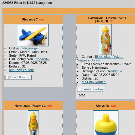
224983
Bilder in
11672
Kategorien.
Hatchimals - Flasche rechts
Flugzeug 7
neu
(Beispiel)
neu
Ordner :
Flugzeuge
Firma / Marke : Mon Désir
Serie : PAW Patrol
Ordner :
Biedronka / Riviva -
Hinzugefügt von :
fredder67
Surprise Drinks
Datum : 07.08.2026 05:26
Firma / Marke : Biedronka / Riviva
Bildhits : 31
Serie : Hatchimals
auf Ebay kaufen!
Hinzugefügt von :
fredder67
Datum : 07.08.2026 05:24
Bildhits : 26
auf Ebay kaufen!
2026
Hatchimals - Flasche 1
neu
Kreisel 6a
neu