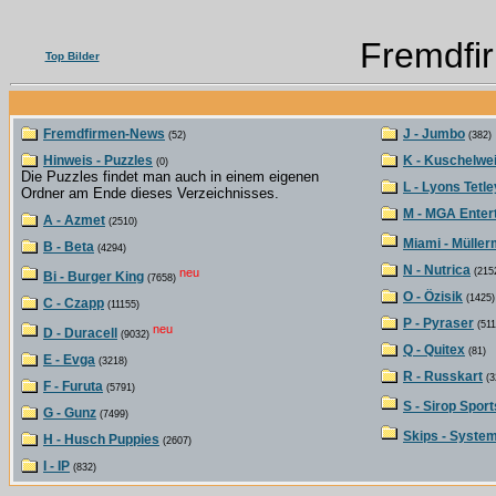
Fremdfi
Top Bilder
Fremdfirmen-News
J - Jumbo
(52)
(382)
Hinweis - Puzzles
K - Kuschelwe
(0)
Die Puzzles findet man auch in einem eigenen
L - Lyons Tetle
Ordner am Ende dieses Verzeichnisses.
M - MGA Enter
A - Azmet
(2510)
Miami - Müller
B - Beta
(4294)
N - Nutrica
neu
(215
Bi - Burger King
(7658)
O - Özisik
(1425)
C - Czapp
(11155)
P - Pyraser
(511
neu
D - Duracell
(9032)
Q - Quitex
(81)
E - Evga
(3218)
R - Russkart
(3
F - Furuta
(5791)
S - Sirop Sport
G - Gunz
(7499)
Skips - Syste
H - Husch Puppies
(2607)
I - IP
(832)