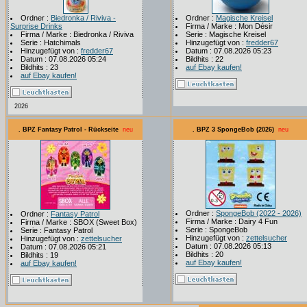
Ordner :
Biedronka / Riviva -
Ordner :
Magische Kreisel
Surprise Drinks
Firma / Marke : Mon Désir
Firma / Marke : Biedronka / Riviva
Serie : Magische Kreisel
Serie : Hatchimals
Hinzugefügt von :
fredder67
Hinzugefügt von :
fredder67
Datum : 07.08.2026 05:23
Datum : 07.08.2026 05:24
Bildhits : 22
Bildhits : 23
auf Ebay kaufen!
auf Ebay kaufen!
2026
. BPZ Fantasy Patrol - Rückseite
neu
. BPZ 3 SpongeBob (2026)
neu
Ordner :
SpongeBob (2022 - 2026)
Ordner :
Fantasy Patrol
Firma / Marke : Dairy 4 Fun
Firma / Marke : SBOX (Sweet Box)
Serie : SpongeBob
Serie : Fantasy Patrol
Hinzugefügt von :
zettelsucher
Hinzugefügt von :
zettelsucher
Datum : 07.08.2026 05:13
Datum : 07.08.2026 05:21
Bildhits : 20
Bildhits : 19
auf Ebay kaufen!
auf Ebay kaufen!