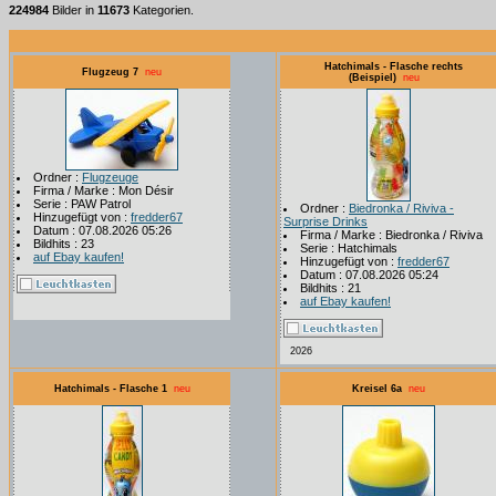
224984
Bilder in
11673
Kategorien.
Hatchimals - Flasche rechts
Flugzeug 7
neu
(Beispiel)
neu
Ordner :
Flugzeuge
Firma / Marke : Mon Désir
Serie : PAW Patrol
Ordner :
Biedronka / Riviva -
Hinzugefügt von :
fredder67
Surprise Drinks
Datum : 07.08.2026 05:26
Firma / Marke : Biedronka / Riviva
Bildhits : 23
Serie : Hatchimals
auf Ebay kaufen!
Hinzugefügt von :
fredder67
Datum : 07.08.2026 05:24
Bildhits : 21
auf Ebay kaufen!
2026
Hatchimals - Flasche 1
neu
Kreisel 6a
neu