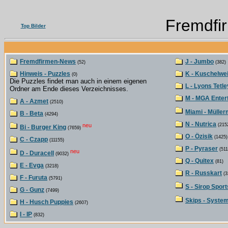
Fremdfi
Top Bilder
Fremdfirmen-News
J - Jumbo
(52)
(382)
Hinweis - Puzzles
K - Kuschelwe
(0)
Die Puzzles findet man auch in einem eigenen
L - Lyons Tetle
Ordner am Ende dieses Verzeichnisses.
M - MGA Enter
A - Azmet
(2510)
Miami - Müller
B - Beta
(4294)
N - Nutrica
neu
(215
Bi - Burger King
(7659)
O - Özisik
(1425)
C - Czapp
(11155)
P - Pyraser
(511
neu
D - Duracell
(9032)
Q - Quitex
(81)
E - Evga
(3218)
R - Russkart
(3
F - Furuta
(5791)
S - Sirop Sport
G - Gunz
(7499)
Skips - Syste
H - Husch Puppies
(2607)
I - IP
(832)