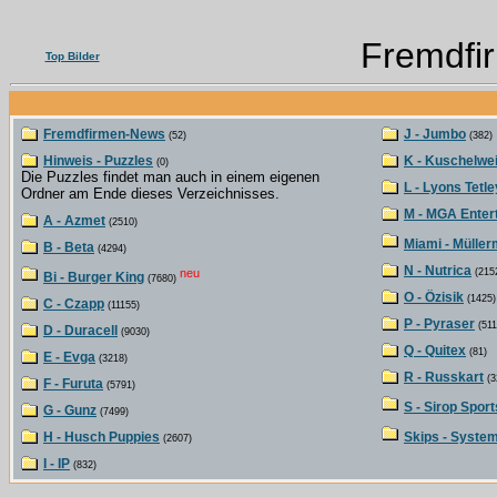
Fremdfi
Top Bilder
Fremdfirmen-News
J - Jumbo
(52)
(382)
Hinweis - Puzzles
K - Kuschelwe
(0)
Die Puzzles findet man auch in einem eigenen
L - Lyons Tetle
Ordner am Ende dieses Verzeichnisses.
M - MGA Enter
A - Azmet
(2510)
Miami - Müller
B - Beta
(4294)
N - Nutrica
neu
(215
Bi - Burger King
(7680)
O - Özisik
(1425)
C - Czapp
(11155)
P - Pyraser
(511
D - Duracell
(9030)
Q - Quitex
(81)
E - Evga
(3218)
R - Russkart
(3
F - Furuta
(5791)
S - Sirop Sport
G - Gunz
(7499)
H - Husch Puppies
Skips - Syste
(2607)
I - IP
(832)