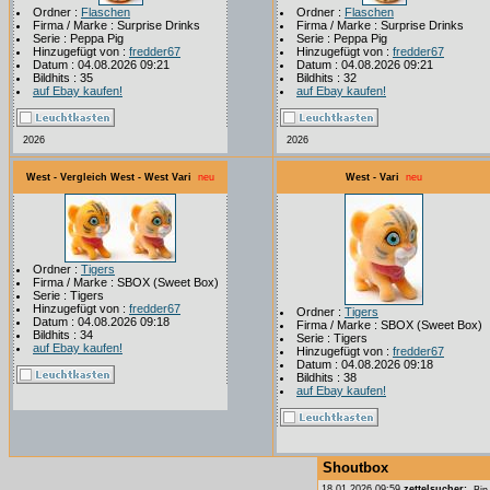
Ordner :
Flaschen
Ordner :
Flaschen
Firma / Marke : Surprise Drinks
Firma / Marke : Surprise Drinks
Serie : Peppa Pig
Serie : Peppa Pig
Hinzugefügt von :
fredder67
Hinzugefügt von :
fredder67
Datum : 04.08.2026 09:21
Datum : 04.08.2026 09:21
Bildhits : 35
Bildhits : 32
auf Ebay kaufen!
auf Ebay kaufen!
2026
2026
West - Vergleich West - West Vari
neu
West - Vari
neu
Ordner :
Tigers
Firma / Marke : SBOX (Sweet Box)
Serie : Tigers
Hinzugefügt von :
fredder67
Ordner :
Tigers
Datum : 04.08.2026 09:18
Firma / Marke : SBOX (Sweet Box)
Bildhits : 34
Serie : Tigers
auf Ebay kaufen!
Hinzugefügt von :
fredder67
Datum : 04.08.2026 09:18
Bildhits : 38
auf Ebay kaufen!
Shoutbox
18.01.2026 09:59
zettelsucher:
Bin