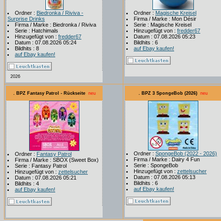
Ordner :
Biedronka / Riviva -
Ordner :
Magische Kreisel
Surprise Drinks
Firma / Marke : Mon Désir
Firma / Marke : Biedronka / Riviva
Serie : Magische Kreisel
Serie : Hatchimals
Hinzugefügt von :
fredder67
Hinzugefügt von :
fredder67
Datum : 07.08.2026 05:23
Datum : 07.08.2026 05:24
Bildhits : 6
Bildhits : 8
auf Ebay kaufen!
auf Ebay kaufen!
2026
. BPZ Fantasy Patrol - Rückseite
neu
. BPZ 3 SpongeBob (2026)
neu
Ordner :
SpongeBob (2022 - 2026)
Ordner :
Fantasy Patrol
Firma / Marke : Dairy 4 Fun
Firma / Marke : SBOX (Sweet Box)
Serie : SpongeBob
Serie : Fantasy Patrol
Hinzugefügt von :
zettelsucher
Hinzugefügt von :
zettelsucher
Datum : 07.08.2026 05:13
Datum : 07.08.2026 05:21
Bildhits : 6
Bildhits : 4
auf Ebay kaufen!
auf Ebay kaufen!