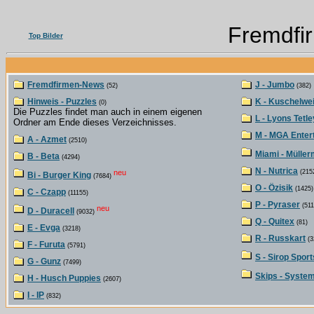
Fremdfi
Top Bilder
Fremdfirmen-News
J - Jumbo
(52)
(382)
Hinweis - Puzzles
K - Kuschelwe
(0)
Die Puzzles findet man auch in einem eigenen
L - Lyons Tetle
Ordner am Ende dieses Verzeichnisses.
M - MGA Enter
A - Azmet
(2510)
Miami - Müller
B - Beta
(4294)
N - Nutrica
neu
(215
Bi - Burger King
(7684)
O - Özisik
(1425)
C - Czapp
(11155)
P - Pyraser
(511
neu
D - Duracell
(9032)
Q - Quitex
(81)
E - Evga
(3218)
R - Russkart
(3
F - Furuta
(5791)
S - Sirop Sport
G - Gunz
(7499)
Skips - Syste
H - Husch Puppies
(2607)
I - IP
(832)