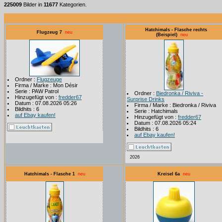
225009
Bilder in
11677
Kategorien.
Hatchimals - Flasche rechts
Flugzeug 7
neu
(Beispiel)
neu
Ordner :
Flugzeuge
Firma / Marke : Mon Désir
Serie : PAW Patrol
Ordner :
Biedronka / Riviva -
Hinzugefügt von :
fredder67
Surprise Drinks
Datum : 07.08.2026 05:26
Firma / Marke : Biedronka / Riviva
Bildhits : 6
Serie : Hatchimals
auf Ebay kaufen!
Hinzugefügt von :
fredder67
Datum : 07.08.2026 05:24
Bildhits : 6
auf Ebay kaufen!
2026
Hatchimals - Flasche 1
neu
Kreisel 6a
neu