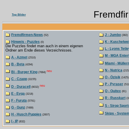
Fremdfi
Top Bilder
Fremdfirmen-News
J - Jumbo
(52)
(382)
Hinweis - Puzzles
K - Kuschelwe
(0)
Die Puzzles findet man auch in einem eigenen
L - Lyons Tetle
Ordner am Ende dieses Verzeichnisses.
M - MGA Enter
A - Azmet
(2510)
Miami - Müller
B - Beta
(4294)
N - Nutrica
neu
(215
Bi - Burger King
(7684)
O - Özisik
(1425)
C - Czapp
(11155)
P - Pyraser
(511
neu
D - Duracell
(9032)
Q - Quitex
(81)
E - Evga
(3218)
R - Russkart
(3
F - Furuta
(5791)
S - Sirop Sport
G - Gunz
(7499)
Skips - Syste
H - Husch Puppies
(2607)
I - IP
(832)