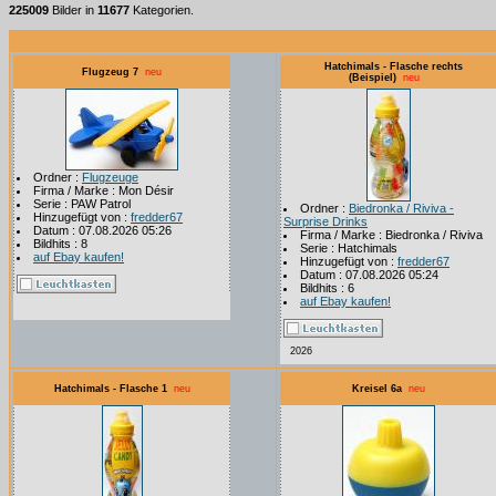
225009
Bilder in
11677
Kategorien.
Hatchimals - Flasche rechts
Flugzeug 7
neu
(Beispiel)
neu
Ordner :
Flugzeuge
Firma / Marke : Mon Désir
Serie : PAW Patrol
Ordner :
Biedronka / Riviva -
Hinzugefügt von :
fredder67
Surprise Drinks
Datum : 07.08.2026 05:26
Firma / Marke : Biedronka / Riviva
Bildhits : 8
Serie : Hatchimals
auf Ebay kaufen!
Hinzugefügt von :
fredder67
Datum : 07.08.2026 05:24
Bildhits : 6
auf Ebay kaufen!
2026
Hatchimals - Flasche 1
neu
Kreisel 6a
neu