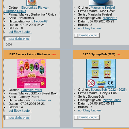
Ordner :
Biedronka / Riviva -
Ordner :
Magische Kreisel
Surprise Drinks
Firma / Marke : Mon Désir
Firma / Marke : Biedronka / Riviva
Serie : Magische Kreisel
Serie : Hatchimals
Hinzugefügt von :
fredder67
Hinzugefügt von :
fredder67
Datum : 07.08.2026 05:23
Datum : 07.08.2026 05:24
Bildhits : 8
Bildhits : 8
auf Ebay kaufen!
auf Ebay kaufen!
2026
. BPZ Fantasy Patrol - Rückseite
neu
. BPZ 3 SpongeBob (2026)
neu
Ordner :
SpongeBob (2022 - 2026)
Ordner :
Fantasy Patrol
Firma / Marke : Dairy 4 Fun
Firma / Marke : SBOX (Sweet Box)
Serie : SpongeBob
Serie : Fantasy Patrol
Hinzugefügt von :
zettelsucher
Hinzugefügt von :
zettelsucher
Datum : 07.08.2026 05:13
Datum : 07.08.2026 05:21
Bildhits : 7
Bildhits : 4
auf Ebay kaufen!
auf Ebay kaufen!