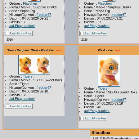
Ordner :
Flaschen
Ordner :
Flaschen
Firma / Marke : Surprise Drinks
Firma / Marke : Surprise Drinks
Serie : Peppa Pig
Serie : Peppa Pig
Hinzugefügt von :
fredder67
Hinzugefügt von :
fredder67
Datum : 04.08.2026 09:21
Datum : 04.08.2026 09:21
Bildhits : 36
Bildhits : 33
auf Ebay kaufen!
auf Ebay kaufen!
2026
2026
West - Vergleich West - West Vari
neu
West - Vari
neu
Ordner :
Tigers
Firma / Marke : SBOX (Sweet Box)
Serie : Tigers
Hinzugefügt von :
fredder67
Ordner :
Tigers
Datum : 04.08.2026 09:18
Firma / Marke : SBOX (Sweet Box)
Bildhits : 38
Serie : Tigers
auf Ebay kaufen!
Hinzugefügt von :
fredder67
Datum : 04.08.2026 09:18
Bildhits : 40
auf Ebay kaufen!
Shoutbox
18.01.2026 09:59
zettelsucher:
Bin