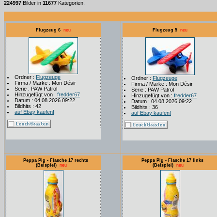
224997
Bilder in
11677
Kategorien.
Flugzeug 6
neu
Flugzeug 5
neu
Ordner :
Flugzeuge
Ordner :
Flugzeuge
Firma / Marke : Mon Désir
Firma / Marke : Mon Désir
Serie : PAW Patrol
Serie : PAW Patrol
Hinzugefügt von :
fredder67
Hinzugefügt von :
fredder67
Datum : 04.08.2026 09:22
Datum : 04.08.2026 09:22
Bildhits : 42
Bildhits : 36
auf Ebay kaufen!
auf Ebay kaufen!
Peppa Pig - Flasche 17 rechts
Peppa Pig - Flasche 17 links
(Beispiel)
neu
(Beispiel)
neu