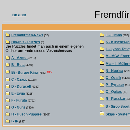
Fremdfi
Top Bilder
Fremdfirmen-News
J - Jumbo
(52)
(382)
Hinweis - Puzzles
K - Kuschelwe
(0)
Die Puzzles findet man auch in einem eigenen
L - Lyons Tetle
Ordner am Ende dieses Verzeichnisses.
M - MGA Enter
A - Azmet
(2510)
Miami - Müller
B - Beta
(4294)
N - Nutrica
neu
(215
Bi - Burger King
(7680)
O - Özisik
(1425)
C - Czapp
(11155)
P - Pyraser
(511
D - Duracell
(9030)
Q - Quitex
(81)
E - Evga
(3218)
R - Russkart
(3
F - Furuta
(5791)
S - Sirop Sport
G - Gunz
(7499)
H - Husch Puppies
Skips - Syste
(2607)
I - IP
(832)