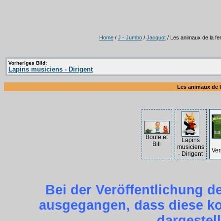
Home
/
J - Jumbo
/
Jacquot
/ Les animaux de la f
Vorheriges Bild:
Lapins musiciens - Dirigent
Les animaux de 
Boule et
Lapins
Bill
musiciens
Ver
- Dirigent
Bei der Veröffentlichung d
ausgegangen, dass diese kos
dargestel