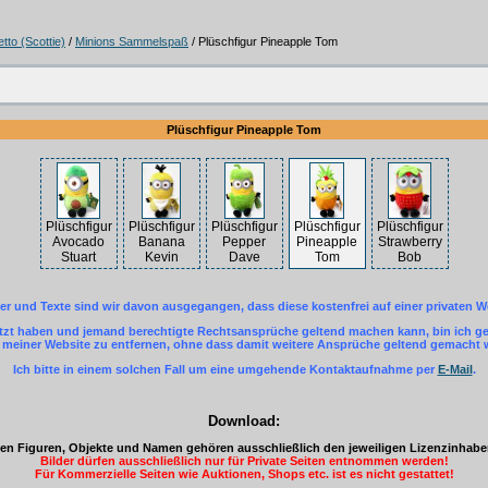
tto (Scottie)
/
Minions Sammelspaß
/ Plüschfigur Pineapple Tom
Plüschfigur Pineapple Tom
Plüschfigur
Plüschfigur
Plüschfigur
Plüschfigur
Plüschfigur
Avocado
Banana
Pepper
Pineapple
Strawberry
Stuart
Kevin
Dave
Tom
Bob
der und Texte sind wir davon ausgegangen, dass diese kostenfrei auf einer privaten W
letzt haben und jemand berechtigte Rechtsansprüche geltend machen kann, bin ich ger
einer Website zu entfernen, ohne dass damit weitere Ansprüche geltend gemacht
Ich bitte in einem solchen Fall um eine umgehende Kontaktaufnahme per
E-Mail
.
Download:
eten Figuren, Objekte und Namen gehören ausschließlich den jeweiligen Lizenzinhab
Bilder dürfen ausschließlich nur für Private Seiten entnommen werden!
Für Kommerzielle Seiten wie Auktionen, Shops etc. ist es nicht gestattet!