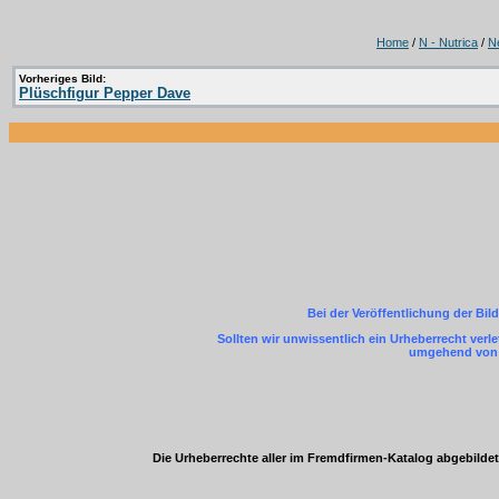
Home
/
N - Nutrica
/
Ne
Vorheriges Bild:
Plüschfigur Pepper Dave
Bei der Veröffentlichung der Bil
Sollten wir unwissentlich ein Urheberrecht ver
umgehend von m
Die Urheberrechte aller im Fremdfirmen-Katalog abgebild