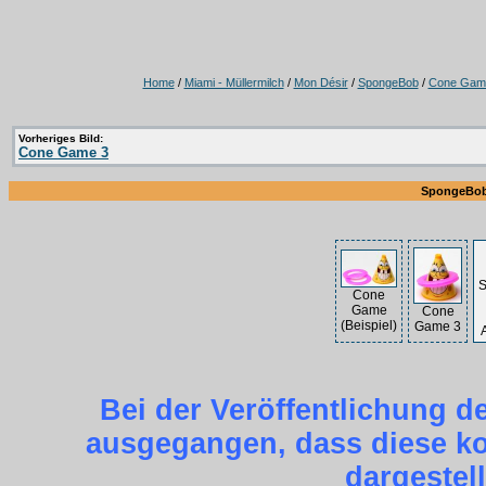
Home
/
Miami - Müllermilch
/
Mon Désir
/
SpongeBob
/
Cone Game
Vorheriges Bild:
Cone Game 3
SpongeBob 
Cone
Game
Cone
(Beispiel)
Game 3
Bei der Veröffentlichung d
ausgegangen, dass diese kos
dargestel