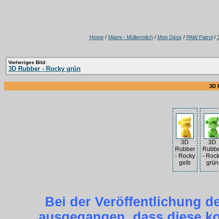
Home
/
Miami - Müllermilch
/
Mon Désir
/
PAW Patrol
/
Vorheriges Bild:
3D Rubber - Rocky grün
3D 
3D
3D
Rubber
Rubbe
- Rocky
- Roc
gelb
grün
Bei der Veröffentlichung d
ausgegangen, dass diese kos